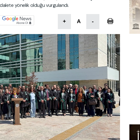
adalete yönelik olduğu vurgulandı.
+
A
-