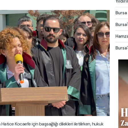
Yıldır
Bursa 
Bursa'
Hamza 
Bursa'
ice Kocaefe için başsağlığı dilekleri iletilirken, hukuk