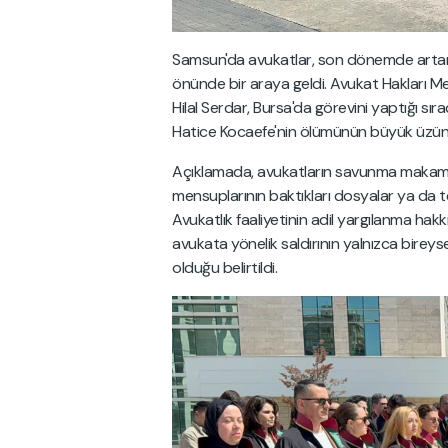
Samsun'da avukatlar, son dönemde artan 
önünde bir araya geldi. Avukat Hakları M
Hilal Serdar, Bursa'da görevini yaptığı sı
Hatice Kocaefe'nin ölümünün büyük üzüntü
Açıklamada, avukatların savunma makamını
mensuplarının baktıkları dosyalar ya da tem
Avukatlık faaliyetinin adil yargılanma hakk
avukata yönelik saldırının yalnızca bireys
olduğu belirtildi.