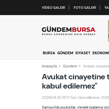
VIDEO GALERI
FOTO GALERI
YA
BURSA
GÜNDEM
SİYASET
EKONOM
Anasayfa
Gündem
Avukat cinayeti
Avukat cinayetine 
kabul edilemez"
2026.04.30 15:17
Son Güncellenme: 2026
Samsun'da avukatlar, meslektaşlarına yöne