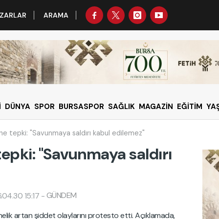
ZARLAR
ARAMA
İ
DÜNYA
SPOR
BURSASPOR
SAĞLIK
MAGAZİN
EĞİTİM
YA
ne tepki: "Savunmaya saldırı kabul edilemez"
tepki: "Savunmaya saldırı
GÜNDEM
.04.30 15:17
-
lik artan şiddet olaylarını protesto etti. Açıklamada,