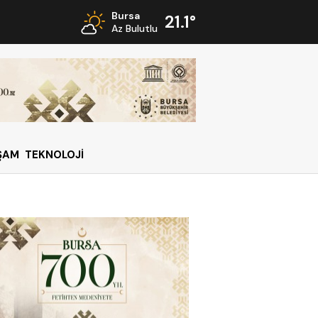
Bursa
21.1°
Az Bulutlu
ŞAM
TEKNOLOJİ