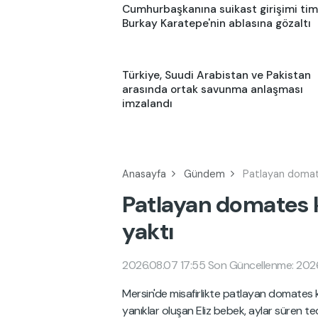
Cumhurbaşkanına suikast girişimi tim
Burkay Karatepe'nin ablasına gözaltı
Türkiye, Suudi Arabistan ve Pakistan
arasında ortak savunma anlaşması
imzalandı
Anasayfa
Gündem
Patlayan domate
Patlayan domates k
yaktı
2026.08.07 17:55
Son Güncellenme: 2026
Mersin'de misafirlikte patlayan domates
yanıklar oluşan Eliz bebek, aylar süren t