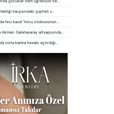
ım'da çocuklar hem öğreniyor he...
Valiliği karşısındaki şüpheli v...
da feci kaza! Yolcu otobüsünün ...
Akman: Galatasaray altyapısında...
da zorla banka hesabı açtırdığı...