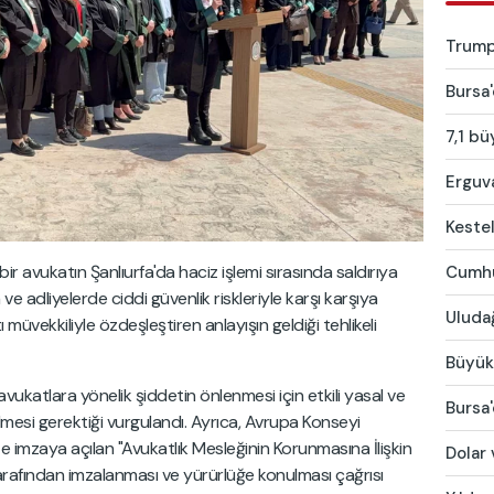
Trump:
Bursa'
7,1 bü
Erguva
Kestel
r avukatın Şanlıurfa'da haciz işlemi sırasında saldırıya
Cumhur
ve adliyelerde ciddi güvenlik riskleriyle karşı karşıya
Uludağ
tı müvekkiliyle özdeşleştiren anlayışın geldiği tehlikeli
Büyükş
avukatlara yönelik şiddetin önlenmesi için etkili yasal ve
Bursa'
ilmesi gerektiği vurgulandı. Ayrıca, Avrupa Konseyi
e imzaya açılan "Avukatlık Mesleğinin Korunmasına İlişkin
Dolar 
rafından imzalanması ve yürürlüğe konulması çağrısı