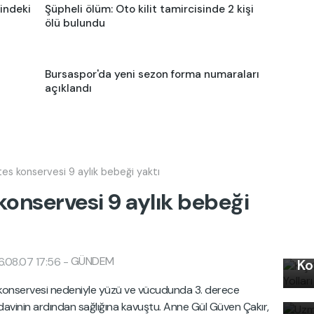
indeki
Şüpheli ölüm: Oto kilit tamircisinde 2 kişi
ölü bulundu
Bursaspor'da yeni sezon forma numaraları
açıklandı
s konservesi 9 aylık bebeği yaktı
onservesi 9 aylık bebeği
Kı
GÜNDEM
.08.07 17:56
-
Ko
Uz
Kı
 konservesi nedeniyle yüzü ve vücudunda 3. derece
bi
Ku
edavinin ardından sağlığına kavuştu. Anne Gül Güven Çakır,