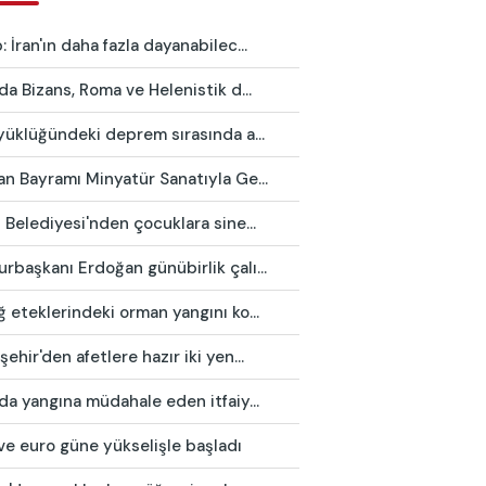
 İran'ın daha fazla dayanabilec...
da Bizans, Roma ve Helenistik d...
yüklüğündeki deprem sırasında a...
n Bayramı Minyatür Sanatıyla Ge...
 Belediyesi'nden çocuklara sine...
başkanı Erdoğan günübirlik çalı...
 eteklerindeki orman yangını ko...
ehir'den afetlere hazır iki yen...
da yangına müdahale eden itfaiy...
ve euro güne yükselişle başladı