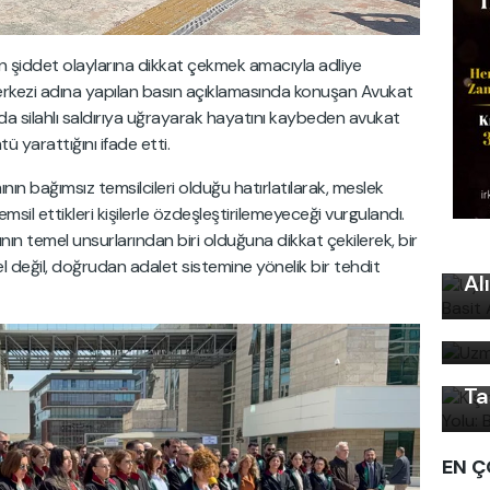
şiddet olaylarına dikkat çekmek amacıyla adliye
erkezi adına yapılan basın açıklamasında konuşan Avukat
rada silahlı saldırıya uğrayarak hayatını kaybeden avukat
 yarattığını ifade etti.
n bağımsız temsilcileri olduğu hatırlatılarak, meslek
sil ettikleri kişilerle özdeşleştirilemeyeceği vurgulandı.
Uy
ının temel unsurlarından biri olduğuna dikkat çekilerek, bir
Ku
el değil, doğrudan adalet sistemine yönelik bir tehdit
Al
Uz
Kı
bi
Ku
Ön
Ta
EN Ç