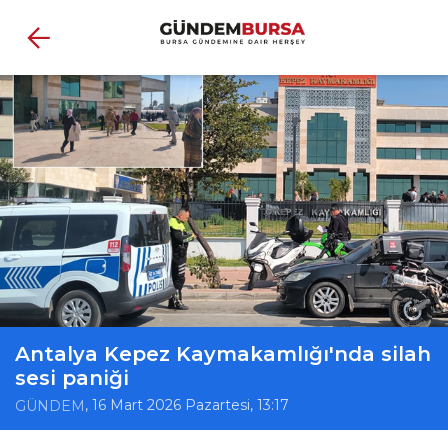
Antalya Kepez Kaymakamlığı'nda silah
sesi paniği
, 16 Mart 2026 Pazartesi, 13:17
GÜNDEM