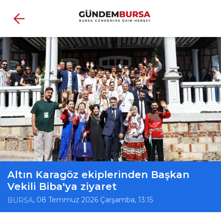
Altın Karagöz ekiplerinden Başkan
Vekili Biba'ya ziyaret
, 08 Temmuz 2026 Çarşamba, 13:15
BURSA