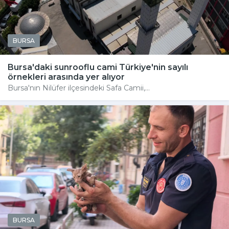
BURSA
Bursa'daki sunrooflu cami Türkiye'nin sayılı
örnekleri arasında yer alıyor
Bursa'nın Nilüfer ilçesindeki Safa Camii,...
BURSA