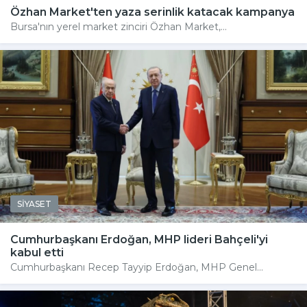
Özhan Market'ten yaza serinlik katacak kampanya
Bursa'nın yerel market zinciri Özhan Market,...
SİYASET
Cumhurbaşkanı Erdoğan, MHP lideri Bahçeli'yi
kabul etti
Cumhurbaşkanı Recep Tayyip Erdoğan, MHP Genel...