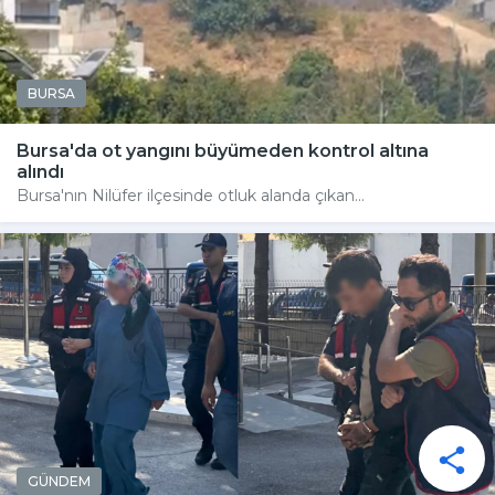
BURSA
Bursa'da ot yangını büyümeden kontrol altına
alındı
Bursa'nın Nilüfer ilçesinde otluk alanda çıkan...
GÜNDEM