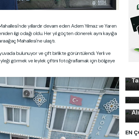
Mahallesi'nde yıllardır devam eden Adem Yılmaz ve Yaren
eniden ilgi odağı oldu. Her yıl göçten dönerek aynı kayığa
karaağaç Mahallesi'ne ulaştı.
yuvada bulunuyor ve çift birlikte görüntülendi. Yerli ve
Kı
eyleği görmek ve leylek çiftini fotoğraflamak için bölgeye
Ku
Ön
Ta
Uz
bi
Uy
Ku
Al
EN Ç