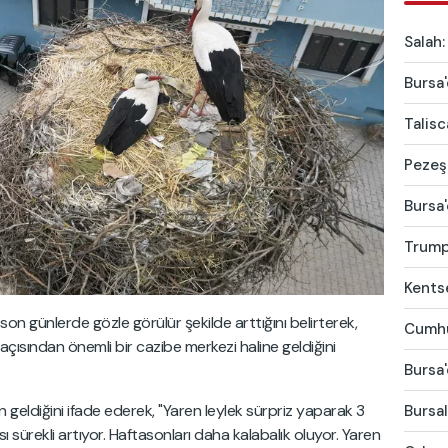
Salah:
Bursa'
Talis
Pezeşk
Bursa'
Trump'
Kentse
son günlerde gözle görülür şekilde arttığını belirterek,
Cumhur
açısından önemli bir cazibe merkezi haline geldiğini
Bursa'
n geldiğini ifade ederek, "Yaren leylek sürpriz yaparak 3
Bursal
ı sürekli artıyor. Haftasonları daha kalabalık oluyor. Yaren