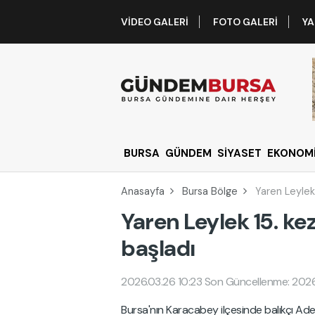
VIDEO GALERI
FOTO GALERI
YA
BURSA
GÜNDEM
SİYASET
EKONOM
Anasayfa
Bursa Bölge
Yaren Leylek 
Yaren Leylek 15. kez
başladı
2026.03.26 10:23
Son Güncellenme: 2026
Bursa'nın Karacabey ilçesinde balıkçı Adem 