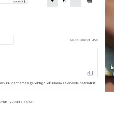
+
A
-
Kalan karakter :
450
nsuru içermemesi gerektiğini okurlarımıza önemle hatırlatırız!
yorum yapan siz olun.