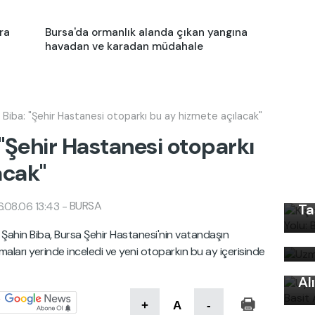
ra
Bursa'da ormanlık alanda çıkan yangına
havadan ve karadan müdahale
i Biba: "Şehir Hastanesi otoparkı bu ay hizmete açılacak"
 "Şehir Hastanesi otoparkı
Kı
acak"
Ku
Ön
BURSA
.08.06 13:43
-
Ta
Uz
 Şahin Biba, Bursa Şehir Hastanesi'nin vatandaşın
bi
Uy
ları yerinde inceledi ve yeni otoparkın bu ay içerisinde
Ku
Al
+
A
-