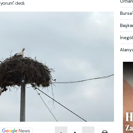
Orhang
iyorum" dedi.
Bursa'
Başkan
İnegöl
Alany