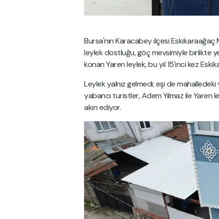
Bursa'nın Karacabey ilçesi Eskikaraağaç 
leylek dostluğu, göç mevsimiyle birlikte y
konan Yaren leylek, bu yıl 15'inci kez Eski
Leylek yalnız gelmedi; eşi de mahalledeki 
yabancı turistler, Adem Yılmaz ile Yaren l
akın ediyor.