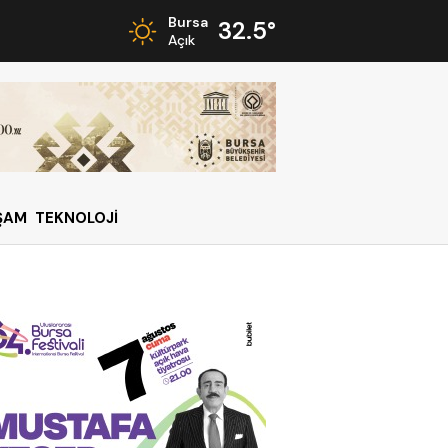
Bursa
32.5°
Açık
ŞAM
TEKNOLOJİ