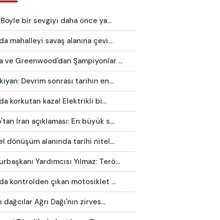
 Böyle bir sevgiyi daha önce ya...
da mahalleyi savaş alanına çevi...
ca ve Greenwood'dan Şampiyonlar ...
iyan: Devrim sonrası tarihin en...
da korkutan kaza! Elektrikli bi...
tan İran açıklaması: En büyük s...
l dönüşüm alanında tarihi nitel...
başkanı Yardımcısı Yılmaz: Terö...
da kontrolden çıkan motosiklet ...
ı dağcılar Ağrı Dağı'nın zirves...