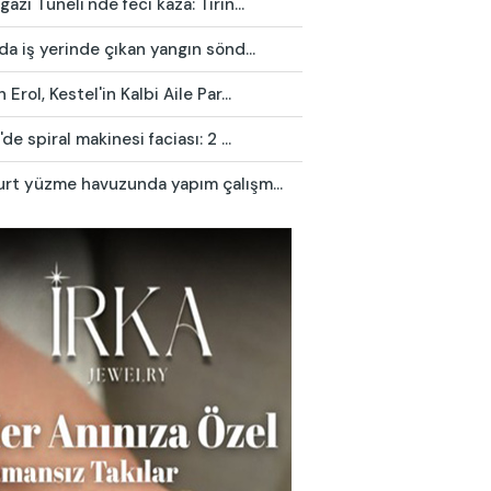
azi Tüneli'nde feci kaza: Tırın...
da iş yerinde çıkan yangın sönd...
 Erol, Kestel'in Kalbi Aile Par...
'de spiral makinesi faciası: 2 ...
urt yüzme havuzunda yapım çalışm...