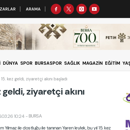
ZARLAR
ARAMA
İ
DÜNYA
SPOR
BURSASPOR
SAĞLIK
MAGAZİN
EĞİTİM
YA
15. kez geldi, ziyaretçi akını başladı
 geldi, ziyaretçi akını
BURSA
.03.26 10:24
-
Yılmaz ile dostluğu ile tanınan Yaren leylek, bu yıl 15. kez