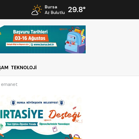
Bursa
29.8°
Az Bulutlu
ŞAM
TEKNOLOJİ
re emanet