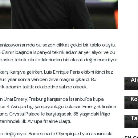
nizasyonlarında bu sezon dikkat çekici bir tablo oluştu.
 6'sının başında İspanyol teknik adamlar yer alıyor ve bu
skın teknik okul etkilerinden biri olarak değerlendiriliyor.
Uy
Ku
arşı karşıya gelirken, Luis Enrique Paris ekibini ikinci kez
Al
uzun yıllar sonra yeniden zirve maçına çıkardı. Bu
nik adamın taktik rekabetine sahne olacak.
Kı
Kı
Ko
yan Unai Emery, Freiburg karşısında İstanbul'da kupa
Ku
e 4 Avrupa Ligi şampiyonluğu bulunan Emery, 6. finaline
Ön
ano, Crystal Palace ile karşılaşacak; 38 yaşındaki İñigo
Ta
rihindeki ilk Avrupa finaline ulaştı.
blo değişmiyor. Barcelona ile Olympique Lyon arasındaki