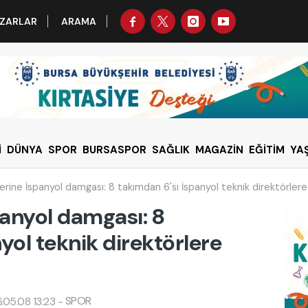
ZARLAR
ARAMA
İ
DÜNYA
SPOR
BURSASPOR
SAĞLIK
MAGAZİN
EĞİTİM
YA
lerine İspanyol damgası: 8 takımdan 6'sı İspanyol teknik direktörle
panyol damgası: 8
yol teknik direktörlere
SPOR
.05.08 13:23
-