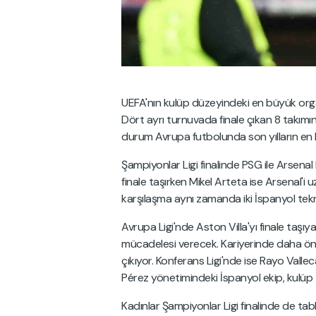
UEFA'nın kulüp düzeyindeki en büyük orga
Dört ayrı turnuvada finale çıkan 8 takımın
durum Avrupa futbolunda son yılların en ba
Şampiyonlar Ligi finalinde PSG ile Arsenal k
finale taşırken Mikel Arteta ise Arsenal'i 
karşılaşma aynı zamanda iki İspanyol tek
Avrupa Ligi'nde Aston Villa'yı finale taşı
mücadelesi verecek. Kariyerinde daha önc
çıkıyor. Konferans Ligi'nde ise Rayo Vallec
Pérez yönetimindeki İspanyol ekip, kulüp ta
Kadınlar Şampiyonlar Ligi finalinde de ta