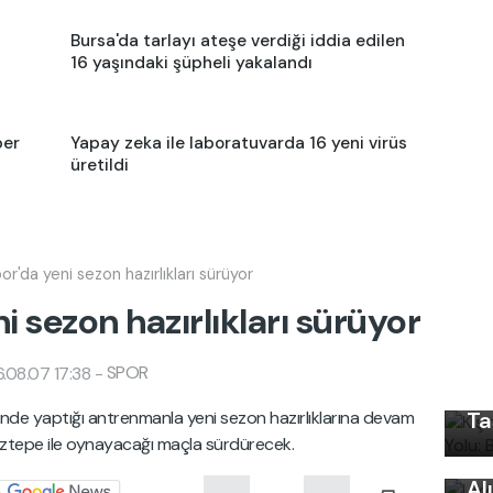
Bursa'da tarlayı ateşe verdiği iddia edilen
16 yaşındaki şüpheli yakalandı
ber
Yapay zeka ile laboratuvarda 16 yeni virüs
üretildi
r'da yeni sezon hazırlıkları sürüyor
 sezon hazırlıkları sürüyor
Kı
Ku
SPOR
.08.07 17:38
-
Ön
'nde yaptığı antrenmanla yeni sezon hazırlıklarına devam
Ta
Uy
n Göztepe ile oynayacağı maçla sürdürecek.
Ku
Al