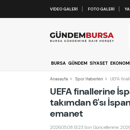
VIDEO GALERI
FOTO GALERI
YA
BURSA
GÜNDEM
SİYASET
EKONOM
Anasayfa
Spor Haberleri
UEFA final
UEFA finallerine İs
takımdan 6'sı İspan
emanet
2026.05.08 13:23
Son Güncellenme: 2026