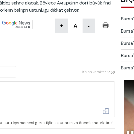
EN Ç
dez sahne alacak. Böylece Avrupa'nın dört büyük final
lerin belirgin üstünlüğü dikkat çekiyor.
Bursa'
+
A
-
Bursa'
Bursa'
Bursa'
Bursa'
Kalan karakter :
450
nsuru içermemesi gerektiğini okurlarımıza önemle hatırlatırız!