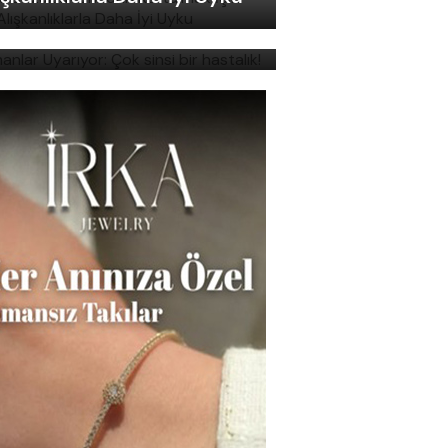
manlar Uyarıyor: Çok sinsi
r hastalık!