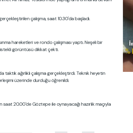
erçekleştirilen çalışma, saat 10.30'da başladı.
ınma hareketleri ve rondo çalışması yaptı. Neşeli bir
tekli görüntüsü dikkat çekti.
aktik ağırlıklı çalışma gerçekleştirdi. Teknik heyetin
erleşimi üzerinde durduğu öğrenildi.
rın saat 20.00'de Göztepe ile oynayacağı hazırlık maçıyla