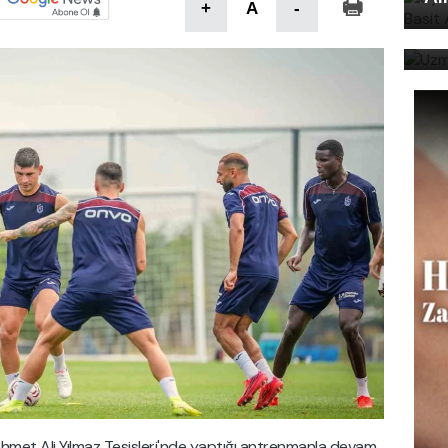
Uz
+
A
-
bi
ehmet Ali Yılmaz Tesisleri'nde yaptığı antrenmanla devam