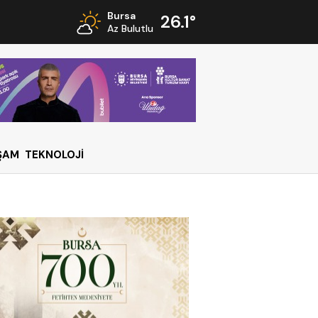
Bursa
26.1°
Az Bulutlu
ŞAM
TEKNOLOJİ