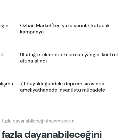
eğini
Özhan Market'ten yaza serinlik katacak
kampanya
ol
Uludağ eteklerindeki orman yangını kontrol
altına alındı
alışma
7,1 büyüklüğündeki deprem sırasında
ameliyathanede insanüstü mücadele
ha fazla dayanabileceğini sanmıyorum
 fazla dayanabileceğini