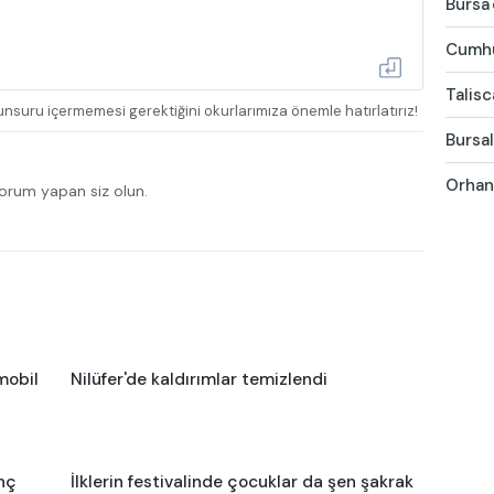
Bursa'
Cumhur
Talis
nsuru içermemesi gerektiğini okurlarımıza önemle hatırlatırız!
Bursal
Orhang
yorum yapan siz olun.
mobil
Nilüfer'de kaldırımlar temizlendi
nç
İlklerin festivalinde çocuklar da şen şakrak