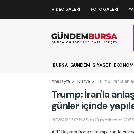
VIDEO GALERI
FOTO GALERI
YA
BURSA
GÜNDEM
SİYASET
EKONOM
Anasayfa
Dünya
Trump: İran'la anla
Trump: İran'la anla
günler içinde yapıla
2026.06.12 09:12
Son Güncellenme: 2026.
ABD Başkanı Donald Trump, İran ile nükle