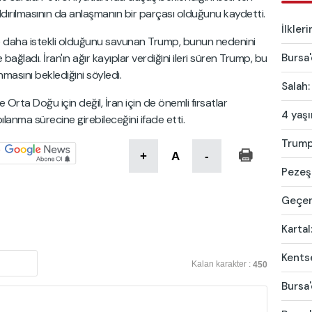
aldırılmasının da anlaşmanın bir parçası olduğunu kaydetti.
İlkler
 daha istekli olduğunu savunan Trump, bunun nedenini
Bursa'
ladı. İran'ın ağır kayıplar verdiğini ileri süren Trump, bu
asını beklediğini söyledi.
Salah:
rta Doğu için değil, İran için de önemli fırsatlar
4 yaş
ılanma sürecine girebileceğini ifade etti.
Trump'
+
A
-
Pezeşk
Geçen 
Kartal
Kentse
Kalan karakter :
450
Bursa'