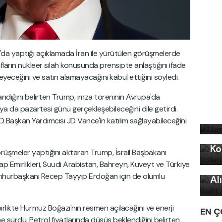
a yaptığı açıklamada İran ile yürütülen görüşmelerde
rafların nükleer silah konusunda prensipte anlaştığını ifade
meyeceğini ve satın alamayacağını kabul ettiğini söyledi.
ığını belirten Trump, imza töreninin Avrupa'da
Uz
a da pazartesi günü gerçekleşebileceğini dile getirdi.
bi
D Başkan Yardımcısı JD Vance'in katılım sağlayabileceğini
Kı
Ko
Uy
rüşmeler yaptığını aktaran Trump, İsrail Başbakanı
ap Emirlikleri, Suudi Arabistan, Bahreyn, Kuveyt ve Türkiye
Ku
Cumhurbaşkanı Recep Tayyip Erdoğan için de olumlu
Al
rlikte Hürmüz Boğazı'nın resmen açılacağını ve enerji
EN Ç
sürdü. Petrol fiyatlarında düşüş beklendiğini belirten