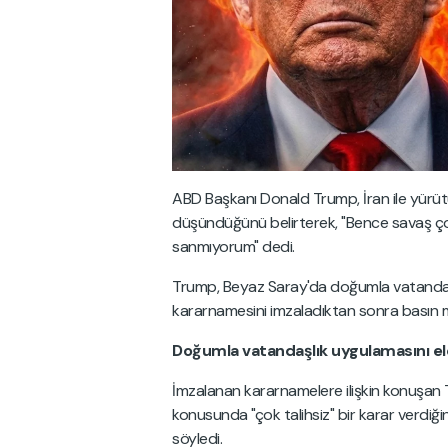
ABD Başkanı Donald Trump, İran ile yürütü
düşündüğünü belirterek, "Bence savaş çok
sanmıyorum" dedi.
Trump, Beyaz Saray'da doğumla vatandaşlık
kararnamesini imzaladıktan sonra basın me
Doğumla vatandaşlık uygulamasını el
İmzalanan kararnamelere ilişkin konuşa
konusunda "çok talihsiz" bir karar verdiğ
söyledi.