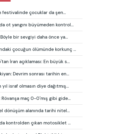
in festivalinde çocuklar da şen...
da ot yangını büyümeden kontrol...
 Böyle bir sevgiyi daha önce ya...
ındaki çocuğun ölümünde korkunç ...
tan İran açıklaması: En büyük s...
iyan: Devrim sonrası tarihin en...
yıl israf olmasın diye dağıtmış...
: Rövanşa maç 0-0'mış gibi gide...
l dönüşüm alanında tarihi nitel...
da kontrolden çıkan motosiklet ...