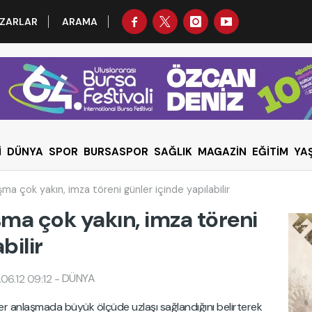
ZARLAR
ARAMA
İ
DÜNYA
SPOR
BURSASPOR
SAĞLIK
MAGAZİN
EĞİTİM
YA
şma çok yakın, imza töreni günler içinde yapılabilir
şma çok yakın, imza töreni
bilir
DÜNYA
06.12 09:12
-
er anlaşmada büyük ölçüde uzlaşı sağlandığını belirterek