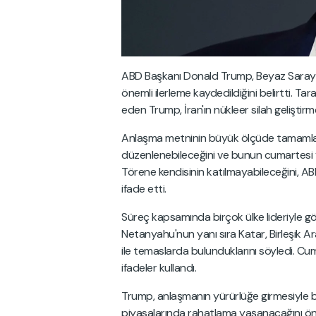
ABD Başkanı Donald Trump, Beyaz Saray'd
önemli ilerleme kaydedildiğini belirtti. Ta
eden Trump, İran'ın nükleer silah geliştir
Anlaşma metninin büyük ölçüde tamamland
düzenlenebileceğini ve bunun cumartesi y
Törene kendisinin katılmayabileceğini, AB
ifade etti.
Süreç kapsamında birçok ülke lideriyle gö
Netanyahu'nun yanı sıra Katar, Birleşik Ar
ile temaslarda bulunduklarını söyledi. 
ifadeler kullandı.
Trump, anlaşmanın yürürlüğe girmesiyle bi
piyasalarında rahatlama yaşanacağını öne 