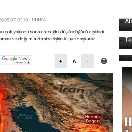
Uy
Ku
Kı
DÜNYA
6.08.07 09:10
-
Al
Ku
Ön
şın çok yakında sona ereceğini düşündüğünü açıkladı.
sı ve doğum turizmine ilişkin iki ayrı başkanlık
Ta
Uz
bi
+
A
-