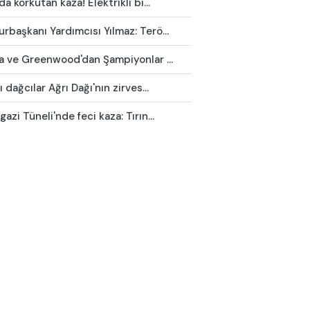
da korkutan kaza! Elektrikli bi...
başkanı Yardımcısı Yılmaz: Terö...
ca ve Greenwood'dan Şampiyonlar ...
ı dağcılar Ağrı Dağı'nın zirves...
azi Tüneli'nde feci kaza: Tırın...