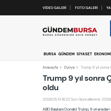
VIDEO GALERI
FOTO GALERI
YA
BURSA
GÜNDEM
SİYASET
EKONOM
Anasayfa
Dünya
Trump 9 yıl sonra 
Trump 9 yıl sonra Ç
oldu
2026.05.13 16:22
Son Güncellenme: 2026.
ABD Başkanı Donald Trump, 9 yıl aradan so