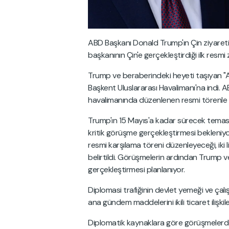
ABD Başkanı Donald Trump'ın Çin ziyareti
başkanının Çin'e gerçekleştirdiği ilk resm
Trump ve beraberindeki heyeti taşıyan "Ai
Başkent Uluslararası Havalimanı'na indi. A
havalimanında düzenlenen resmi törenle 
Trump'ın 15 Mayıs'a kadar sürecek temasla
kritik görüşme gerçekleştirmesi bekleniy
resmi karşılama töreni düzenleyeceği, iki
belirtildi. Görüşmelerin ardından Trump ve
gerçekleştirmesi planlanıyor.
Diplomasi trafiğinin devlet yemeği ve çalı
ana gündem maddelerini ikili ticaret ilişki
Diplomatik kaynaklara göre görüşmelerde İ