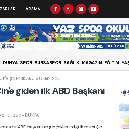
ZARLAR
ARAMA
İ
DÜNYA
SPOR
BURSASPOR
SAĞLIK
MAGAZİN
EĞİTİM
YA
Çin'e giden ilk ABD Başkanı oldu
in'e giden ilk ABD Başkanı
DÜNYA
05.13 16:22
-
nra bir ABD başkanının gerçekleştirdiği ilk resmi Çin