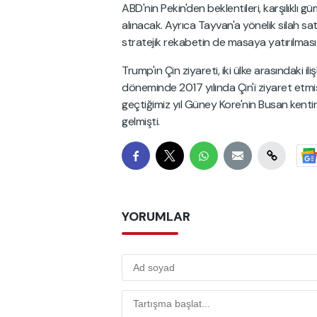
ABD'nin Pekin'den beklentileri, karşılıklı güm
alınacak. Ayrıca Tayvan'a yönelik silah sat
stratejik rekabetin de masaya yatırılması
Trump'ın Çin ziyareti, iki ülke arasındaki il
döneminde 2017 yılında Çin'i ziyaret etmiş 
geçtiğimiz yıl Güney Kore'nin Busan ken
gelmişti.
YORUMLAR