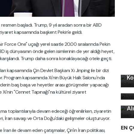
 resmen başladı. Trump, 9 yıl aradan sonra bir ABD
i ziyaret kapsamında başkent Pekin'e geldi.
r Force One" uçağı yerel saatle 20.00 sıralarında Pekin
BD iş dünyasının önde gelen isimlerinin de yer aldığı heyet,
karşılandı. Trump daha sonra konaklayacağı otele geçti.
Kı
rı kapsamında Çin Devlet Başkanı Xi Jinping ile bir dizi
Ko
or. Program kapsamında Xi'nin Büyük Halk Salonu'nda
Uz
 liderin baş başa ve heyetler arası görüşmeler yapacağı
bi
Uy
 Xi'nin "Cennet Tapınağı"na kültürel ziyaret
Ku
Al
şma toplantılarıyla devam edeceği öğrenilirken, ziyaretin
leri, İran savaşı ve Orta Doğu'daki gelişmeler oluşturuyor.
EN Ç
ran ile devam eden çatışmalar, Çin'in İran politikası,