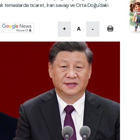
lük temaslarda ticaret, İran savaşı ve Orta Doğu'daki
+
A
-