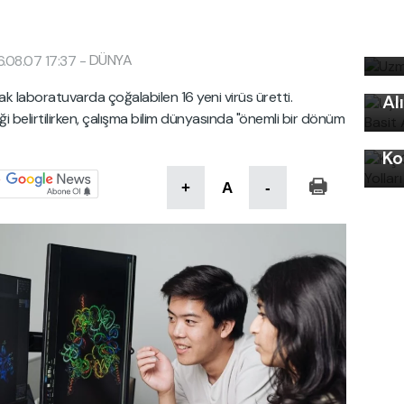
Uz
bi
Uy
DÜNYA
.08.07 17:37
-
Ku
ak laboratuvarda çoğalabilen 16 yeni virüs üretti.
Al
iği belirtilirken, çalışma bilim dünyasında "önemli bir dönüm
Kı
Ko
+
A
-