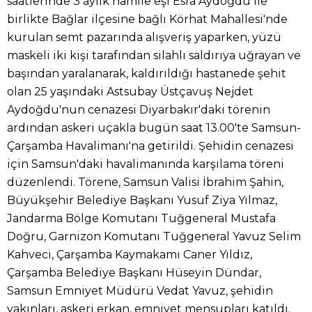
saatlerinde 3 aylık hamile eşi Esra Aydoğdu ile
birlikte Bağlar ilçesine bağlı Körhat Mahallesi'nde
kurulan semt pazarında alışveriş yaparken, yüzü
maskeli iki kişi tarafından silahlı saldırıya uğrayan ve
başından yaralanarak, kaldırıldığı hastanede şehit
olan 25 yaşındaki Astsubay Üstçavuş Nejdet
Aydoğdu'nun cenazesi Diyarbakır'daki törenin
ardından askeri uçakla bugün saat 13.00'te Samsun-
Çarşamba Havalimanı'na getirildi. Şehidin cenazesi
için Samsun'daki havalimanında karşılama töreni
düzenlendi. Törene, Samsun Valisi İbrahim Şahin,
Büyükşehir Belediye Başkanı Yusuf Ziya Yılmaz,
Jandarma Bölge Komutanı Tuğgeneral Mustafa
Doğru, Garnizon Komutanı Tuğgeneral Yavuz Selim
Kahveci, Çarşamba Kaymakamı Caner Yıldız,
Çarşamba Belediye Başkanı Hüseyin Dündar,
Samsun Emniyet Müdürü Vedat Yavuz, şehidin
yakınları, askeri erkan, emniyet mensupları katıldı.