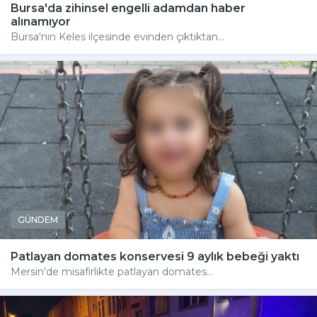
Bursa'da zihinsel engelli adamdan haber
alınamıyor
Bursa'nın Keles ilçesinde evinden çıktıktan...
GÜNDEM
Patlayan domates konservesi 9 aylık bebeği yaktı
Mersin'de misafirlikte patlayan domates...