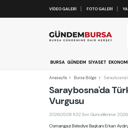
VIDEO GALERI
FOTO GALERI
YA
BURSA
GÜNDEM
SİYASET
EKONOM
Anasayfa
Bursa Bölge
Saraybosna'd
Saraybosna'da Tür
Vurgusu
2026.05.08 11:32
Son Güncellenme: 2026.
Osmangazi Belediye Başkanı Erkan Aydın, 