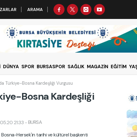
ZARLAR
ARAMA
İ
DÜNYA
SPOR
BURSASPOR
SAĞLIK
MAGAZİN
EĞİTİM
YA
a Türkiye-Bosna Kardeşliği Vurgusu
kiye-Bosna Kardeşliği
BURSA
05.20 21:33
-
Bosna-Hersek'in tarihi ve kültürel başkenti