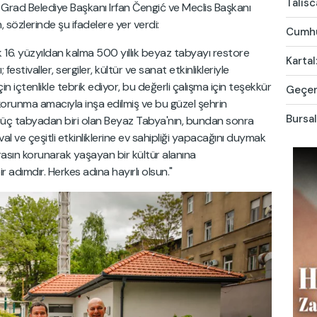
Talis
Grad Belediye Başkanı Irfan Čengić ve Meclis Başkanı
 sözlerinde şu ifadelere yer verdi:
Cumhur
 16. yüzyıldan kalma 500 yıllık beyaz tabyayı restore
Kartal
festivaller, sergiler, kültür ve sanat etkinlikleriyle
in içtenlikle tebrik ediyor, bu değerli çalışma için teşekkür
Geçen 
orunma amacıyla inşa edilmiş ve bu güzel şehrin
Bursal
 üç tabyadan biri olan Beyaz Tabya'nın, bundan sonra
al ve çeşitli etkinliklerine ev sahipliği yapacağını duymak
irasın korunarak yaşayan bir kültür alanına
 adımdır. Herkes adına hayırlı olsun."