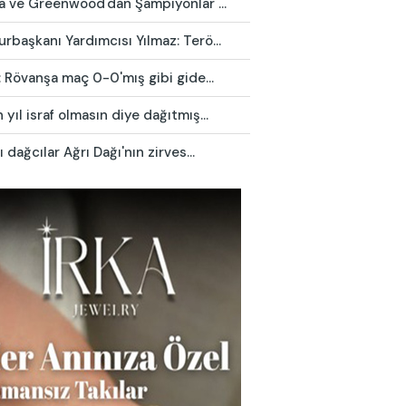
ca ve Greenwood'dan Şampiyonlar ...
başkanı Yardımcısı Yılmaz: Terö...
: Rövanşa maç 0-0'mış gibi gide...
yıl israf olmasın diye dağıtmış...
ı dağcılar Ağrı Dağı'nın zirves...