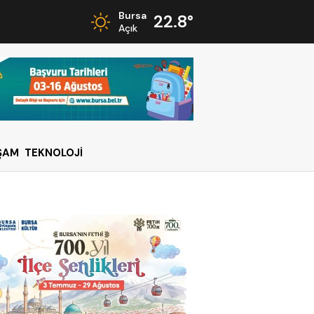
Bursa
22.8°
Açık
ŞAM
TEKNOLOJİ