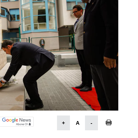
+
A
-