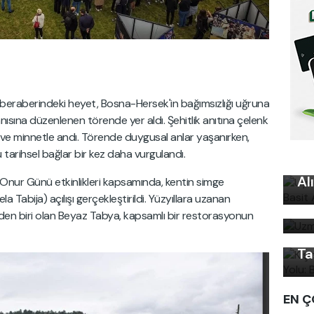
beraberindeki heyet, Bosna-Hersek'in bağımsızlığı uğruna
nısına düzenlenen törende yer aldı. Şehitlik anıtına çelenk
t ve minnetle andı. Törende duygusal anlar yaşanırken,
Uy
 tarihsel bağlar bir kez daha vurgulandı.
Ku
Al
 Onur Günü etkinlikleri kapsamında, kentin simge
Uz
Kı
la Tabija) açılışı gerçekleştirildi. Yüzyıllara uzanan
bi
Ku
nden biri olan Beyaz Tabya, kapsamlı bir restorasyonun
Ön
Ta
EN Ç