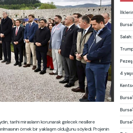
İlkler
Bursa'
Salah:
Trump'
Pezeşk
4 yaş
Kentse
Bursa'
Bursa'
ın, tarihi mirasların korunarak gelecek nesillere
Bursa'
rılmasının örnek bir yaklaşım olduğunu söyledi. Projenin