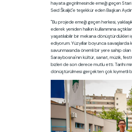
hayata geçirilmesinde emeği geçen Stari 
Seid Škaljić'e teşekkür eden Başkan Aydın,
"Bu projede emeği geçen herkesi, yaklaşık
ederek yeniden halkın kullanımına açtıkları; 
yaşatılabilir bir mekana dönüştürdükleri iç
ediyorum. Yüzyıllar boyunca savaşlarda k
savunmasında önemli bir yere sahip olan
Saraybosna'nın kültür, sanat, müzik, festiv
bizleri de son derece mutlu etti. Tarihi m
dönüştürülmesi gerçekten çok kıymetli bir