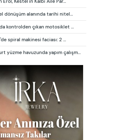
 Erol, Kestel'in Kalbi Aile Par...
l dönüşüm alanında tarihi nitel...
da kontrolden çıkan motosiklet ...
'de spiral makinesi faciası: 2 ...
urt yüzme havuzunda yapım çalışm...