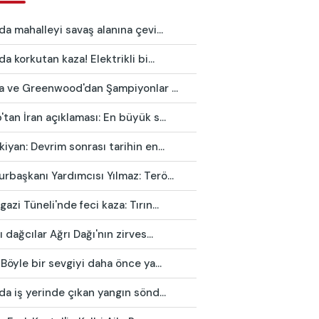
da mahalleyi savaş alanına çevi...
da korkutan kaza! Elektrikli bi...
ca ve Greenwood'dan Şampiyonlar ...
tan İran açıklaması: En büyük s...
iyan: Devrim sonrası tarihin en...
başkanı Yardımcısı Yılmaz: Terö...
azi Tüneli'nde feci kaza: Tırın...
ı dağcılar Ağrı Dağı'nın zirves...
 Böyle bir sevgiyi daha önce ya...
da iş yerinde çıkan yangın sönd...