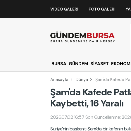
VIDEO GALERI
FOTO GALERI
YA
BURSA
GÜNDEM
SİYASET
EKONOM
Anasayfa
Dünya
Şam'da Kafede Patl
Şam'da Kafede Patla
Kaybetti, 16 Yaralı
2026.07.02 16:57
Son Güncellenme: 2026
Suriye'nin başkenti Şam'da bir kafenin 