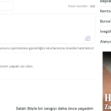
Başkan
Kalan karakter :
450
Kentse
Bursa'
İnegöl
Alany
nsuru içermemesi gerektiğini okurlarımıza önemle hatırlatırız!
yorum yapan siz olun.
Salah: Böyle bir sevgiyi daha önce yaşadım