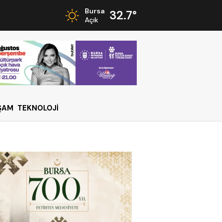
Bursa
32.7°
Açık
ŞAM
TEKNOLOJİ