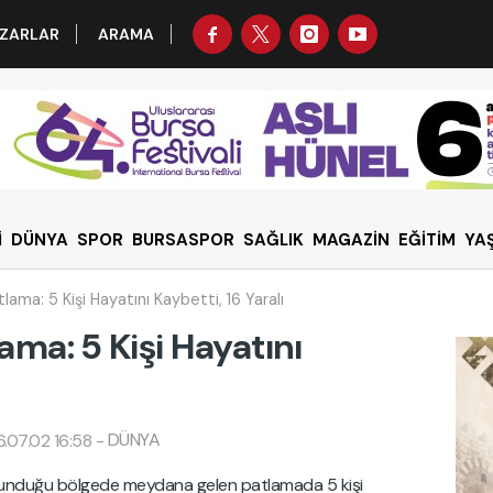
ZARLAR
ARAMA
İ
DÜNYA
SPOR
BURSASPOR
SAĞLIK
MAGAZİN
EĞİTİM
YA
ama: 5 Kişi Hayatını Kaybetti, 16 Yaralı
ma: 5 Kişi Hayatını
DÜNYA
.07.02 16:58
-
bulunduğu bölgede meydana gelen patlamada 5 kişi