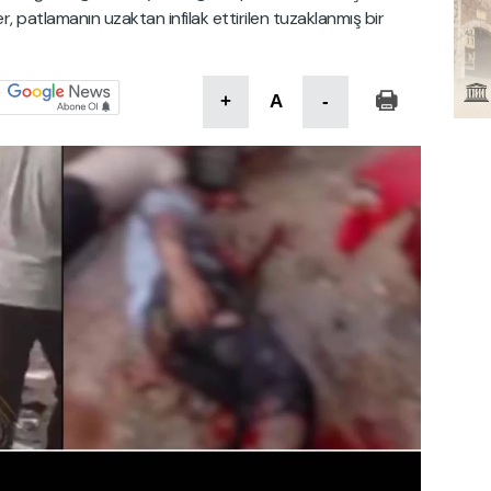
iler, patlamanın uzaktan infilak ettirilen tuzaklanmış bir
+
A
-