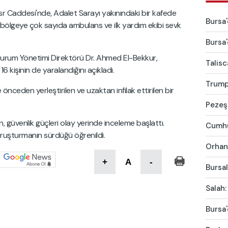
sr Caddesi'nde, Adalet Sarayı yakınındaki bir kafede
Bursa'
bölgeye çok sayıda ambulans ve ilk yardım ekibi sevk
Bursa'
 Durum Yönetimi Direktörü Dr. Ahmed El-Bekkur,
Talis
6 kişinin de yaralandığını açıkladı.
Trump'
önceden yerleştirilen ve uzaktan infilak ettirilen bir
Pezeşk
en, güvenlik güçleri olay yerinde inceleme başlattı.
Cumhur
soruşturmanın sürdüğü öğrenildi.
Orhang
+
A
-
Bursal
Salah:
Bursa'