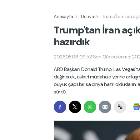
Anasayfa
Dünya
Trump'tan İran açı
Trump'tan İran açık
hazırdık
2026.08.06 09:52
Son Güncellenme: 202
ABD Başkanı Donald Trump, Las Vegas'ta 
değinerek, askeri müdahale yerine anlaşma 
büyük çaplı bir saldırıya hazır oldukları
sürdü.