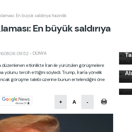
klaması: En büyük saldırıya hazırdık
laması: En büyük saldırıya
Kı
Ku
Ön
DÜNYA
6.08.06 09:52
-
Ta
Uy
Ku
düzenlenen etkinlikte İran ile yürütülen görüşmelere
yolunu tercih ettiğini söyledi. Trump, İran'a yönelik
Al
Uz
nı ancak görüşme talebi üzerine bunun ertelendiğini öne
bi
+
A
-