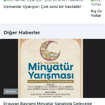
Uzmanlar Uyarıyor: Çok sinsi bir hastalık!
Kış Gel
Yolları
Diğer Haberler
BURSA
Erguvan Bayramı Minyatür Sanatıyla Geleceğe