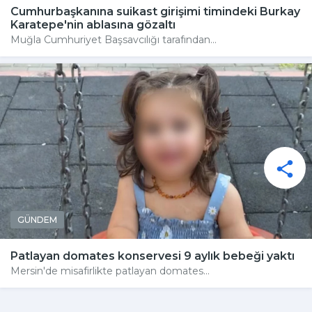
Cumhurbaşkanına suikast girişimi timindeki Burkay
Karatepe'nin ablasına gözaltı
Muğla Cumhuriyet Başsavcılığı tarafından...
GÜNDEM
Patlayan domates konservesi 9 aylık bebeği yaktı
Mersin'de misafirlikte patlayan domates...