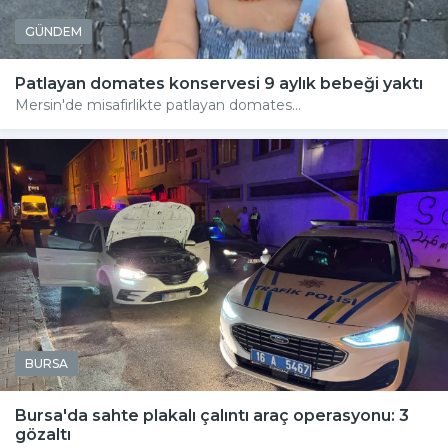
GÜNDEM
Patlayan domates konservesi 9 aylık bebeği yaktı
Mersin'de misafirlikte patlayan domates...
BURSA
Bursa'da sahte plakalı çalıntı araç operasyonu: 3
gözaltı