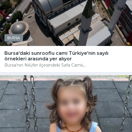
BURSA
Bursa'daki sunrooflu cami Türkiye'nin sayılı
örnekleri arasında yer alıyor
Bursa'nın Nilüfer ilçesindeki Safa Camii,...