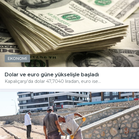
EKONOMİ
Dolar ve euro güne yükselişle başladı
Kapalıçarşı'da dolar 47,7040 liradan, euro ise...