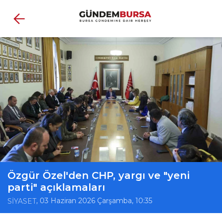
Özgür Özel'den CHP, yargı ve "yeni
parti" açıklamaları
, 03 Haziran 2026 Çarşamba, 10:35
SİYASET