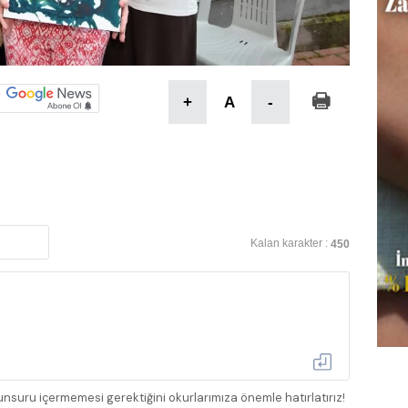
+
A
-
Kalan karakter :
450
nsuru içermemesi gerektiğini okurlarımıza önemle hatırlatırız!