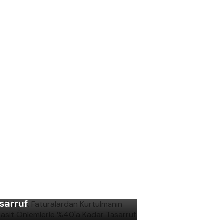
şın Yüksek Faturalardan
rtulmanın Yolu: Basit
lemlerle %40'a Kadar
sarruf
ş Gelirken Hastalıklardan