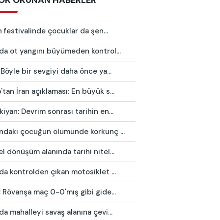
OK OKUNAN HABERLER
in festivalinde çocuklar da şen...
da ot yangını büyümeden kontrol...
 Böyle bir sevgiyi daha önce ya...
tan İran açıklaması: En büyük s...
iyan: Devrim sonrası tarihin en...
ındaki çocuğun ölümünde korkunç ...
l dönüşüm alanında tarihi nitel...
da kontrolden çıkan motosiklet ...
: Rövanşa maç 0-0'mış gibi gide...
da mahalleyi savaş alanına çevi...