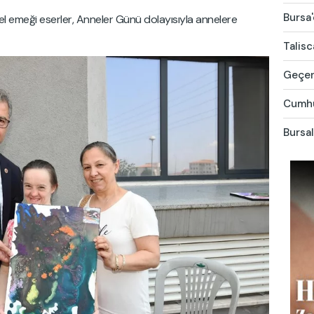
Bursa'
el emeği eserler, Anneler Günü dolayısıyla annelere
Talis
Geçen 
Cumhur
Bursal