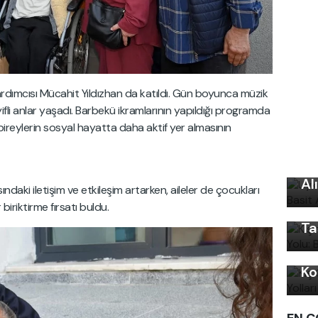
rdımcısı Mücahit Yıldızhan da katıldı. Gün boyunca müzik
fli anlar yaşadı. Barbekü ikramlarının yapıldığı programda
 bireylerin sosyal hayatta daha aktif yer almasının
Uy
Ku
Kı
Al
Ku
daki iletişim ve etkileşim artarken, aileler de çocukları
biriktirme fırsatı buldu.
Ön
Ta
Kı
Ko