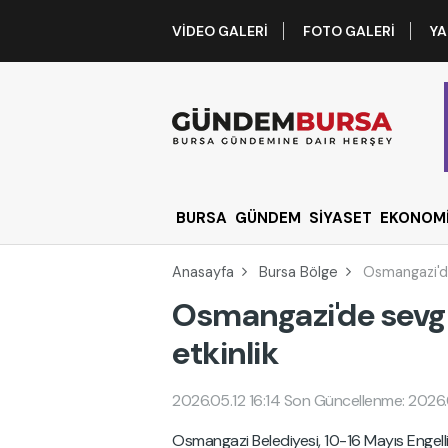
VIDEO GALERI
FOTO GALERI
YA
BURSA
GÜNDEM
SİYASET
EKONOM
Anasayfa
Bursa Bölge
Osmangazi'de
Osmangazi'de sevg
etkinlik
2026.05.12 16:14
Son Güncellenme: 2026.0
Osmangazi Belediyesi, 10-16 Mayıs Engelli