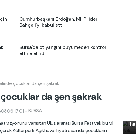
için
Cumhurbaşkanı Erdoğan, MHP lideri
Bahçeli'yi kabul etti
ak
Bursa'da ot yangını büyümeden kontrol
altına alındı
ivalinde çocuklar da şen şakrak
de çocuklar da şen şakrak
Kı
Ku
BURSA
08.06 17:01
-
Ön
at vizyonunu yansıtan Uluslararası Bursa Festivali, bu yıl
Ta
ı açarak Kültürpark Açıkhava Tiyatrosu'nda çocukların
Kı