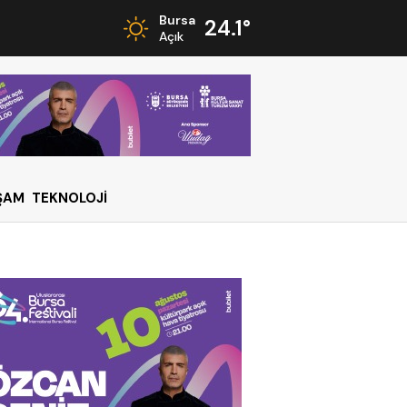
Bursa
24.1°
Açık
ŞAM
TEKNOLOJİ