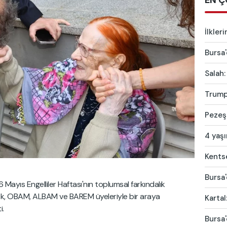
EN Ç
İlkler
Bursa'
Salah:
Trump'
Pezeşk
4 yaş
Kentse
Bursa'
 Mayıs Engelliler Haftası'nın toplumsal farkındalık
rek, OBAM, ALBAM ve BAREM üyeleriyle bir araya
Kartal
i.
Bursa'