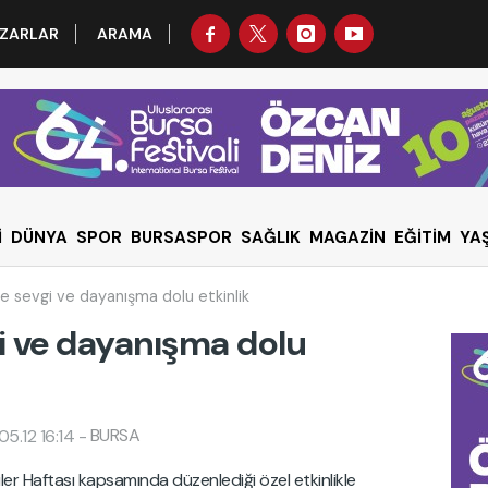
ZARLAR
ARAMA
İ
DÜNYA
SPOR
BURSASPOR
SAĞLIK
MAGAZİN
EĞİTİM
YA
 sevgi ve dayanışma dolu etkinlik
i ve dayanışma dolu
BURSA
5.12 16:14
-
ler Haftası kapsamında düzenlediği özel etkinlikle