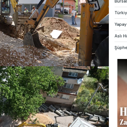
Bursas
Türkiy
Yapay 
Aslı H
Şüphel