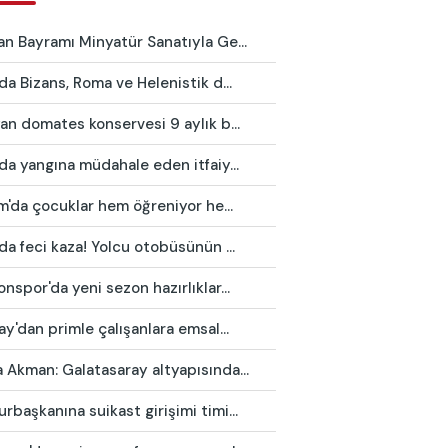
n Bayramı Minyatür Sanatıyla Ge...
da Bizans, Roma ve Helenistik d...
an domates konservesi 9 aylık b...
da yangına müdahale eden itfaiy...
ım'da çocuklar hem öğreniyor he...
da feci kaza! Yolcu otobüsünün ...
nspor'da yeni sezon hazırlıklar...
ay'dan primle çalışanlara emsal...
Akman: Galatasaray altyapısında...
başkanına suikast girişimi timi...