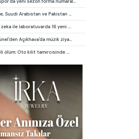
por'da yeni sezon forma numaral...
e, Suudi Arabistan ve Pakistan ...
zeka ile laboratuvarda 16 yeni ...
ünel'den Açıkhava'da müzik ziya...
i ölüm: Oto kilit tamircisinde ...