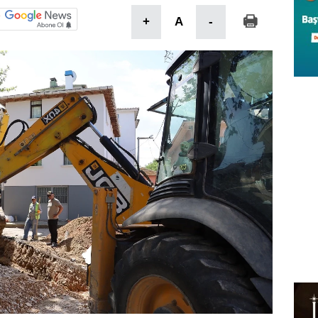
+
A
-