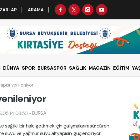
ZARLAR
ARAMA
İ
DÜNYA
SPOR
BURSASPOR
SAĞLIK
MAGAZİN
EĞİTİM
YA
yapısı yenileniyor
 yenileniyor
BURSA
.05.14 08:53
-
e sağlıklı bir hale getirmek için çalışmalarını sürdüren
çme suyu ve yağmur suyu altyapısını güçlendiriyor.