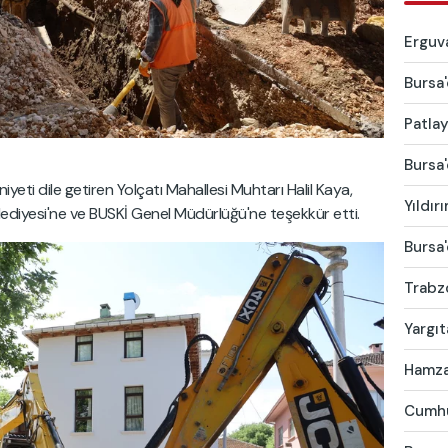
Erguva
Bursa'
Patlay
Bursa'
ti dile getiren Yolçatı Mahallesi Muhtarı Halil Kaya,
Yıldır
ediyesi'ne ve BUSKİ Genel Müdürlüğü'ne teşekkür etti.
Bursa'
Trabzo
Yargıt
Hamza 
Cumhur