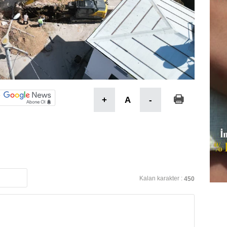
+
A
-
Kalan karakter :
450