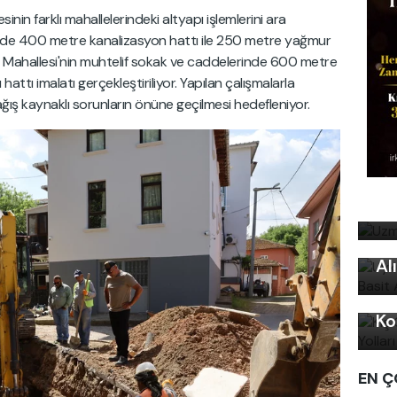
sinin farklı mahallelerindeki altyapı işlemlerini ara
nde 400 metre kanalizasyon hattı ile 250 metre yağmur
r Mahallesi'nin muhtelif sokak ve caddelerinde 600 metre
tı imalatı gerçekleştiriliyor. Yapılan çalışmalarla
ağış kaynaklı sorunların önüne geçilmesi hedefleniyor.
Uz
bi
Uy
Ku
Al
Kı
Ko
EN Ç