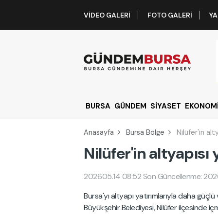
VIDEO GALERI
FOTO GALERI
YA
BURSA
GÜNDEM
SİYASET
EKONOM
Anasayfa
Bursa Bölge
Nilüfer'in alt
Nilüfer'in altyapısı
2026.05.14 08:52
Son Güncellenme: 2026
Bursa'yı altyapı yatırımlarıyla daha güçlü v
Büyükşehir Belediyesi, Nilüfer ilçesinde i