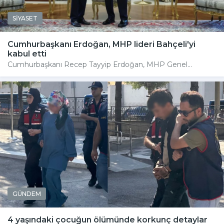
SİYASET
Cumhurbaşkanı Erdoğan, MHP lideri Bahçeli'yi
kabul etti
Cumhurbaşkanı Recep Tayyip Erdoğan, MHP Genel...
GÜNDEM
4 yaşındaki çocuğun ölümünde korkunç detaylar