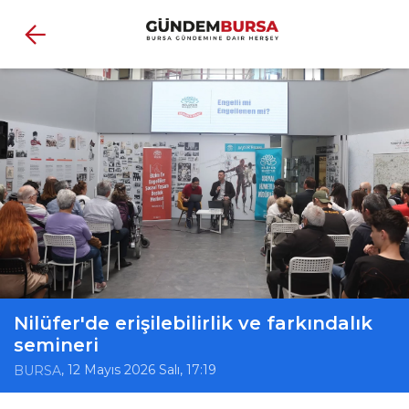
Nilüfer'de erişilebilirlik ve farkındalık
semineri
, 12 Mayıs 2026 Salı, 17:19
BURSA