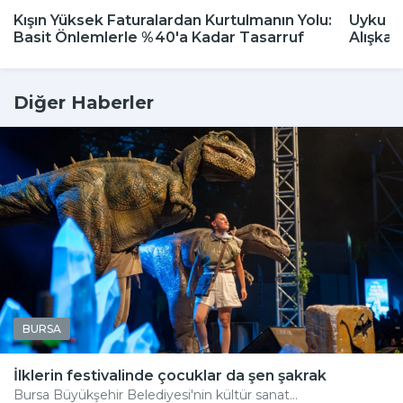
Kışın Yüksek Faturalardan Kurtulmanın Yolu:
Uyku Bo
Basit Önlemlerle %40'a Kadar Tasarruf
Alışkan
Diğer Haberler
BURSA
İlklerin festivalinde çocuklar da şen şakrak
Bursa Büyükşehir Belediyesi'nin kültür sanat...