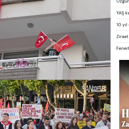
Özgür 
YAŞ ka
10 yıl
Ziraat
Fener