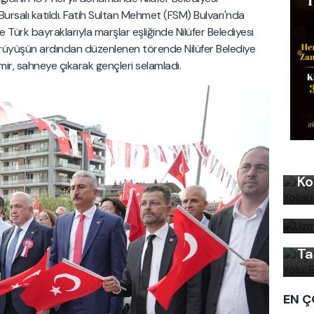
Bursalı katıldı. Fatih Sultan Mehmet (FSM) Bulvarı'nda
 Türk bayraklarıyla marşlar eşliğinde Nilüfer Belediyesi
Yürüyüşün ardından düzenlenen törende Nilüfer Belediye
r, sahneye çıkarak gençleri selamladı.
Kı
Ko
Uz
Kı
bi
Ku
Ön
Ta
EN Ç