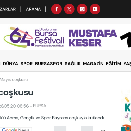
ZARLAR
ARAMA
İ
DÜNYA
SPOR
BURSASPOR
SAĞLIK
MAGAZİN
EĞİTİM
YA
9 Mayıs coşkusu
 coşkusu
BURSA
26.05.20 08:56
-
ürk'ü Anma, Gençlik ve Spor Bayramı coşkuyla kutlandı.