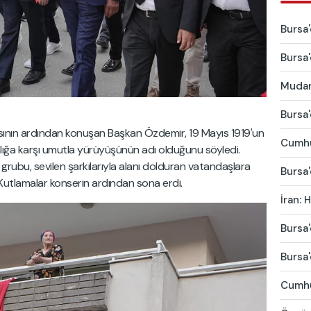
Bursa'
Bursa'
Mudany
Bursa'
asının ardından konuşan Başkan Özdemir, 19 Mayıs 1919'un
Cumhu
anlığa karşı umutla yürüyüşünün adı olduğunu söyledi.
ubu, sevilen şarkılarıyla alanı dolduran vatandaşlara
Bursa'
Kutlamalar konserin ardından sona erdi.
İran:
Bursa'
Bursa'
Cumhur