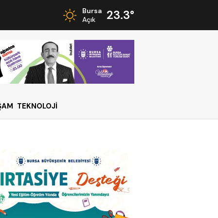
Bursa
23.3°
Açık
ŞAM
TEKNOLOJİ