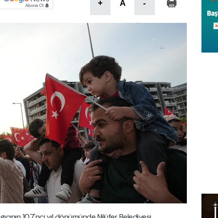
+
A
-
gıcının 107'nci yıl dönümünde Nilüfer Belediyesi