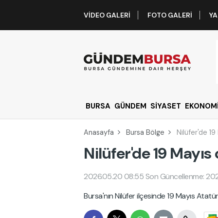
VIDEO GALERI
FOTO GALERI
YA
BURSA
GÜNDEM
SİYASET
EKONOM
Anasayfa
Bursa Bölge
Nilüfer'de 1
Nilüfer'de 19 Mayıs
2026.05.20 08:55
Son Güncellenme: 20
Bursa'nın Nilüfer ilçesinde 19 Mayıs Atat