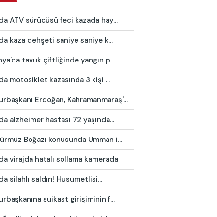
da ATV sürücüsü feci kazada hay...
da kaza dehşeti saniye saniye k...
a'da tavuk çiftliğinde yangın p...
da motosiklet kazasında 3 kişi ...
rbaşkanı Erdoğan, Kahramanmaraş'...
da alzheimer hastası 72 yaşında...
 Hürmüz Boğazı konusunda Umman i...
da virajda hatalı sollama kamerada
da silahlı saldırı! Husumetlisi...
başkanına suikast girişiminin f...