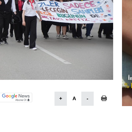
+
A
-