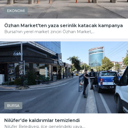
EKONOMİ
Özhan Market'ten yaza serinlik katacak kampanya
Bursa'nın yerel market zinciri Özhan Market,...
BURSA
Nilüfer'de kaldırımlar temizlendi
Nilüfer Belediyesi, ilçe genelindeki yaya,...