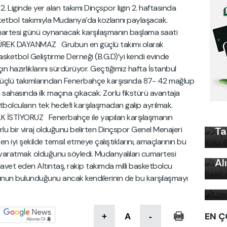
 Liginde yer alan takımı Dinçspor ligin 2. haftasında
etbol takımıyla Mudanya’da kozlarını paylaşacak.
artesi günü oynanacak karşılaşmanın başlama saati
YÜREK DAYANMAZ Grubun en güçlü takımı olarak
Basketbol Geliştirme Derneği (B.G.D)’yi kendi evinde
 hazırlıklarını sürdürüyor. Geçtiğimiz hafta İstanbul
güçlü takımlarından Fenerbahçe karşısında 87- 42 mağlup
Kı
i sahasında ilk maçına çıkacak. Zorlu fikstürü avantaja
Ku
bolcuların tek hedefi karşılaşmadan galip ayrılmak.
Ön
İSTİYORUZ Fenerbahçe ile yapılan karşılaşmanın
orlu bir viraj olduğunu belirten Dinçspor Genel Menajeri
Ta
Uy
iyi şekilde temsil etmeye çalıştıklarını, amaçlarının bu
Ku
 yaratmak olduğunu söyledi. Mudanyalıları cumartesi
Al
vet eden Altıntaş, rakip takımda milli basketbolcu
Uz
unun bulunduğunu ancak kendilerinin de bu karşılaşmayı
bi
EN Ç
+
A
-