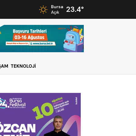
Bursa
23.4°
Açık
ŞAM
TEKNOLOJİ