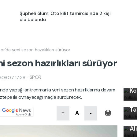
Şüpheli ölüm: Oto kilit tamircisinde 2 kişi
ölü bulundu
r'da yeni sezon hazırlıkları sürüyor
 sezon hazırlıkları sürüyor
SPOR
.08.07 17:38
-
Kı
Kı
'nde yaptığı antrenmanla yeni sezon hazırlıklarına devam
Ko
Ku
n Göztepe ile oynayacağı maçla sürdürecek.
Ön
Ta
Uy
+
A
-
Ku
Al