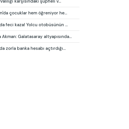
Valiliği karşısındaki şüpheli v...
ım'da çocuklar hem öğreniyor he...
da feci kaza! Yolcu otobüsünün ...
Akman: Galatasaray altyapısında...
da zorla banka hesabı açtırdığı...