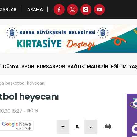
ZARLAR
ARAMA
İ
DÜNYA
SPOR
BURSASPOR
SAĞLIK
MAGAZİN
EĞİTİM
YA
a basketbol heyecanı
bol heyecanı
SPOR
10.30 15:27
-
+
A
-