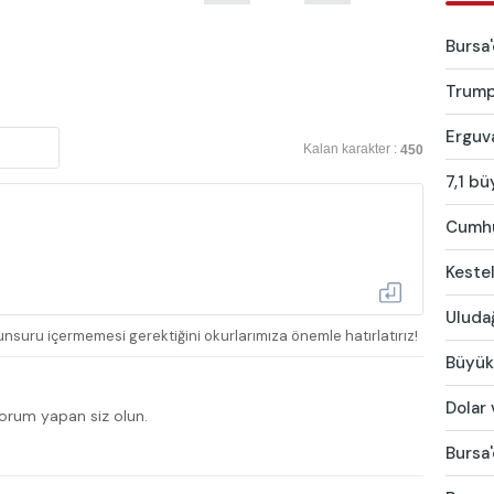
Bursa'
Trump:
Erguva
Kalan karakter :
450
7,1 bü
Cumhur
Kestel
Uludağ
nsuru içermemesi gerektiğini okurlarımıza önemle hatırlatırız!
Büyükş
Dolar 
yorum yapan siz olun.
Bursa'