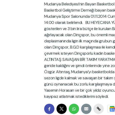
Mudanya Belediyesi’nin Bayan Basketbol 2.
Basketbol Geliştirme Derneği bayan bask
Mudanya Spor Salonunda 01.11.2014 Cum
14:00 olarak belirlendi. BU HEYECANA 
gösterilen ve 3 bin lira bütçe ile kurulan 
ağırlayacak olan Dinçspor, bu önemli maçın
deplasmanında ligin ilk maçında grubun 
olan Dinçspor, B.G.D karşılaşması ile kend
çevirmek isteyen Dinçsporlu kadın basket
ALTINTAŞ: SAVAŞAN BİR TAKIM YARATMAK 
geride kaldığını ve şimdi önlerinde yine z
Özgür Altıntaş, Mudanya’yı basketbolda en 
sezon ligde kalmak ve savaşan bir takım
günü oynanacak bu zorlu karşılaşmaya da
Yasemin Horasan ve bir çok yıldız oyunc
kayıpsız atlatmak istediklerini söyledi.