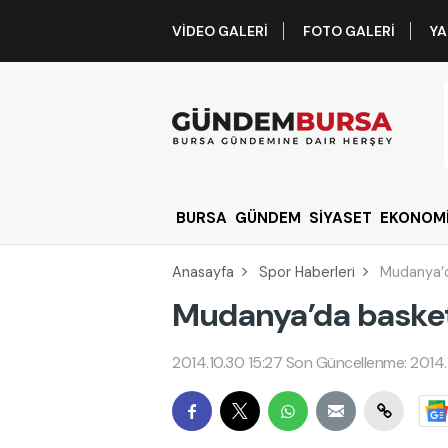
VIDEO GALERI
FOTO GALERI
YA
BURSA
GÜNDEM
SİYASET
EKONOM
Anasayfa
Spor Haberleri
Mudanya’d
Mudanya’da basket
2014.10.30 15:27
Son Güncellenme: 2014.