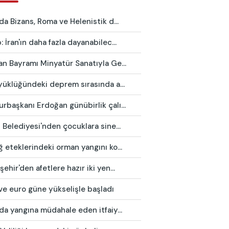
da Bizans, Roma ve Helenistik d...
 İran'ın daha fazla dayanabilec...
n Bayramı Minyatür Sanatıyla Ge...
yüklüğündeki deprem sırasında a...
başkanı Erdoğan günübirlik çalı...
 Belediyesi'nden çocuklara sine...
 eteklerindeki orman yangını ko...
ehir'den afetlere hazır iki yen...
ve euro güne yükselişle başladı
da yangına müdahale eden itfaiy...