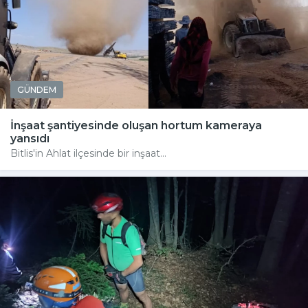
GÜNDEM
İnşaat şantiyesinde oluşan hortum kameraya
yansıdı
Bitlis'in Ahlat ilçesinde bir inşaat...