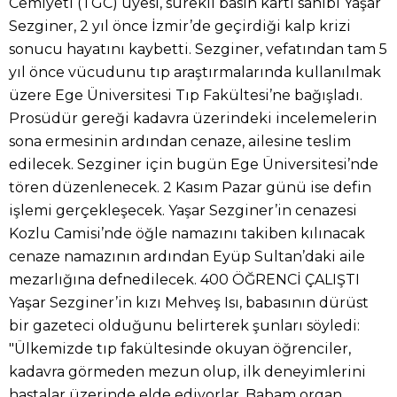
Cemiyeti (TGC) üyesi, sürekli basın kartı sahibi Yaşar
Sezginer, 2 yıl önce İzmir’de geçirdiği kalp krizi
sonucu hayatını kaybetti. Sezginer, vefatından tam 5
yıl önce vücudunu tıp araştırmalarında kullanılmak
üzere Ege Üniversitesi Tıp Fakültesi’ne bağışladı.
Prosüdür gereği kadavra üzerindeki incelemelerin
sona ermesinin ardından cenaze, ailesine teslim
edilecek. Sezginer için bugün Ege Üniversitesi’nde
tören düzenlenecek. 2 Kasım Pazar günü ise defin
işlemi gerçekleşecek. Yaşar Sezginer’in cenazesi
Kozlu Camisi’nde öğle namazını takiben kılınacak
cenaze namazının ardından Eyüp Sultan’daki aile
mezarlığına defnedilecek. 400 ÖĞRENCİ ÇALIŞTI
Yaşar Sezginer’in kızı Mehveş Isı, babasının dürüst
bir gazeteci olduğunu belirterek şunları söyledi:
"Ülkemizde tıp fakültesinde okuyan öğrenciler,
kadavra görmeden mezun olup, ilk deneyimlerini
hastalar üzerinde elde ediyorlar. Babam organ