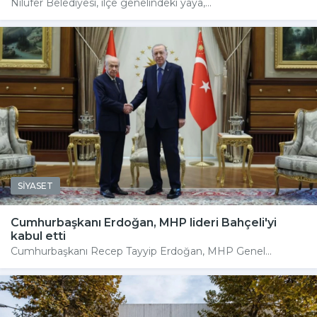
Nilüfer Belediyesi, ilçe genelindeki yaya,...
SİYASET
Cumhurbaşkanı Erdoğan, MHP lideri Bahçeli'yi
kabul etti
Cumhurbaşkanı Recep Tayyip Erdoğan, MHP Genel...