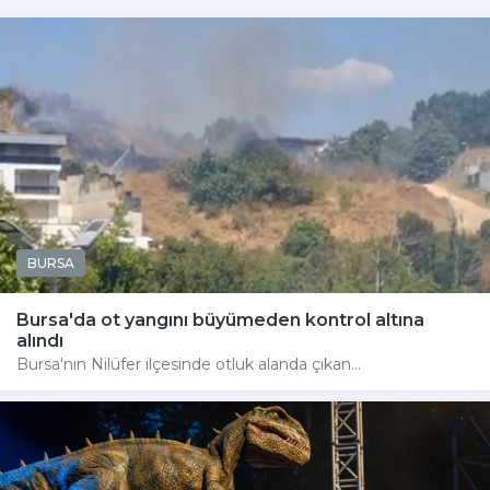
BURSA
Bursa'da ot yangını büyümeden kontrol altına
alındı
Bursa'nın Nilüfer ilçesinde otluk alanda çıkan...