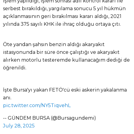
işlem yapıldığı, işlem sonrası adli kontrol kararı ile
serbest bırakıldığı, yargılama sonucu 5 yıl hükmün
açıklanmasının geri bırakılması kararı aldığı, 2021
yılında 375 sayılı KHK ile ihraç olduğu ortaya çıtı.
Öte yandan şahsın benzin aldığı akaryakıt
istasyonunda bir süre önce çalıştığı ve akaryakıt
alırken motorlu testeremde kullanacağım dediği de
öğrenildi.
İşte Bursa'yı yakan FETÖ'cü eski askerin yakalanma
anı.
pic.twitter.com/NY5TiqvehL
-- GÜNDEM BURSA (@Bursagundemi)
July 28, 2025