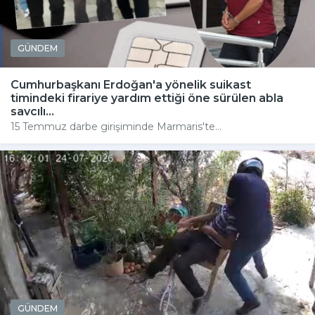
GÜNDEM
Cumhurbaşkanı Erdoğan'a yönelik suikast
timindeki firariye yardım ettiği öne sürülen abla
savcılı...
15 Temmuz darbe girişiminde Marmaris'te...
GÜNDEM