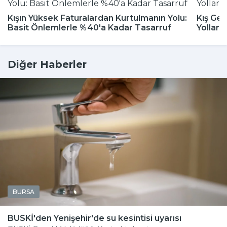
Kışın Yüksek Faturalardan Kurtulmanın Yolu:
Kış Gel
Basit Önlemlerle %40'a Kadar Tasarruf
Yolları
Diğer Haberler
BURSA
BUSKİ'den Yenişehir'de su kesintisi uyarısı