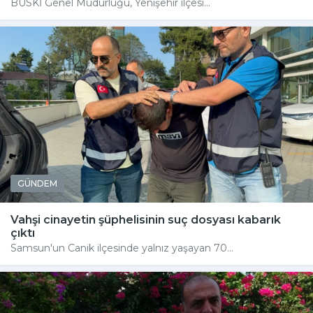
BUSKİ Genel Müdürlüğü, Yenişehir ilçesi...
GÜNDEM
Vahşi cinayetin şüphelisinin suç dosyası kabarık
çıktı
Samsun'un Canik ilçesinde yalnız yaşayan 70...