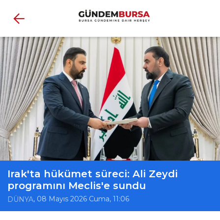
Irak'ta hükümet süreci: Ali Zeydi
programını Meclis'e sundu
, 08 Mayıs 2026 Cuma, 11:06
DÜNYA