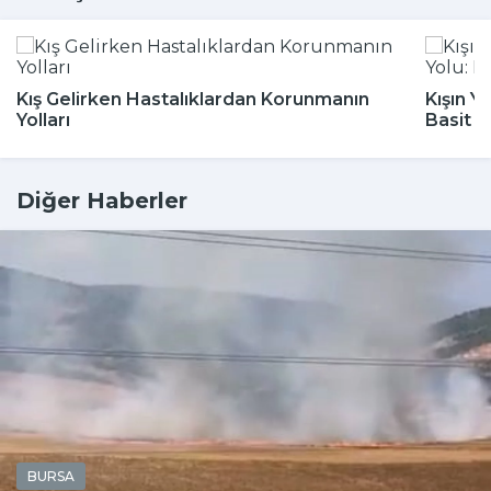
Kış Gelirken Hastalıklardan Korunmanın
Kışın Y
Yolları
Basit 
Diğer Haberler
BURSA