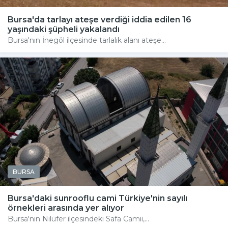
Bursa'da tarlayı ateşe verdiği iddia edilen 16
yaşındaki şüpheli yakalandı
Bursa'nın İnegöl ilçesinde tarlalık alanı ateşe...
BURSA
Bursa'daki sunrooflu cami Türkiye'nin sayılı
örnekleri arasında yer alıyor
Bursa'nın Nilüfer ilçesindeki Safa Camii,...