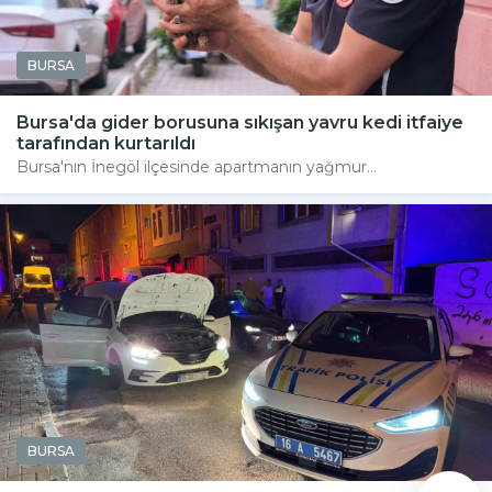
BURSA
Bursa'da gider borusuna sıkışan yavru kedi itfaiye
tarafından kurtarıldı
Bursa'nın İnegöl ilçesinde apartmanın yağmur...
BURSA