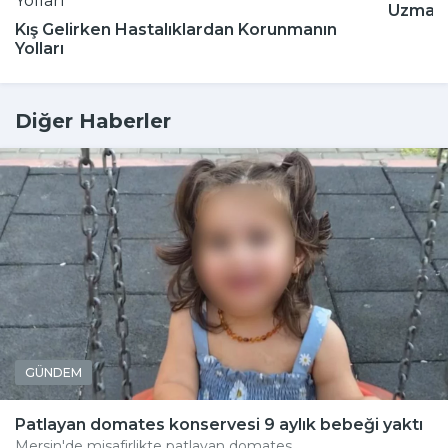
Uzmanla
Kış Gelirken Hastalıklardan Korunmanın
Yolları
Diğer Haberler
GÜNDEM
Patlayan domates konservesi 9 aylık bebeği yaktı
Mersin'de misafirlikte patlayan domates...