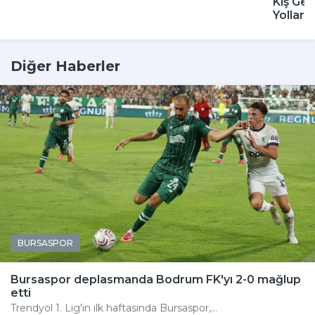
Kış Gel
Yolları
Diğer Haberler
BURSASPOR
Bursaspor deplasmanda Bodrum FK'yı 2-0 mağlup
etti
Trendyol 1. Lig'in ilk haftasında Bursaspor,...