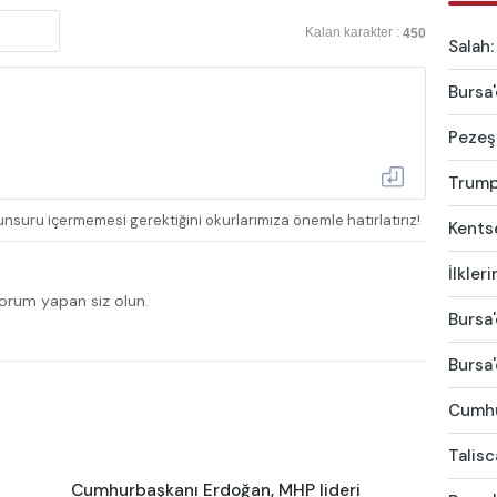
Kalan karakter :
450
Salah:
Bursa'
Pezeşk
Trump'
nsuru içermemesi gerektiğini okurlarımıza önemle hatırlatırız!
Kentse
İlkler
yorum yapan siz olun.
Bursa'
Bursa'
Cumhur
Talis
Cumhurbaşkanı Erdoğan, MHP lideri