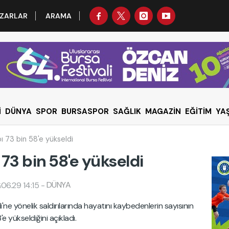
ZARLAR
ARAMA
İ
DÜNYA
SPOR
BURSASPOR
SAĞLIK
MAGAZİN
EĞİTİM
YA
ı 73 bin 58'e yükseldi
73 bin 58'e yükseldi
DÜNYA
06.29 14:15
-
ridi'ne yönelik saldırılarında hayatını kaybedenlerin sayısının
'e yükseldiğini açıkladı.