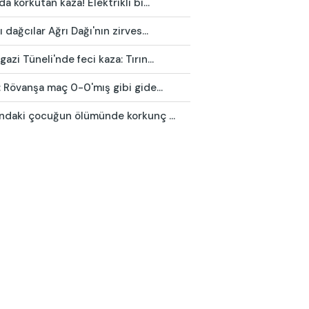
da korkutan kaza! Elektrikli bi...
ı dağcılar Ağrı Dağı'nın zirves...
azi Tüneli'nde feci kaza: Tırın...
: Rövanşa maç 0-0'mış gibi gide...
ındaki çocuğun ölümünde korkunç ...