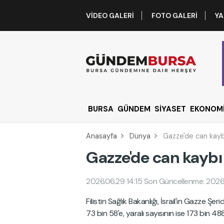
VIDEO GALERI
FOTO GALERI
YA
BURSA
GÜNDEM
SİYASET
EKONOM
Anasayfa
Dünya
Gazze'de can kayb
Gazze'de can kaybı 
2026.06.29 14:15
Son Güncellenme: 2026.
Filistin Sağlık Bakanlığı, İsrail'in Gazze Şe
73 bin 58'e, yaralı sayısının ise 173 bin 488