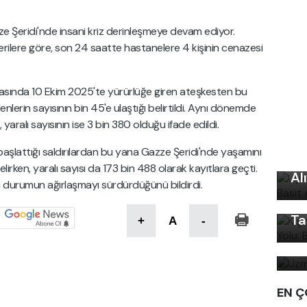
Gazze Şeridi'nde insani kriz derinleşmeye devam ediyor.
n verilere göre, son 24 saatte hastanelere 4 kişinin cenazesi
arasında 10 Ekim 2025'te yürürlüğe giren ateşkesten bu
erin sayısının bin 45'e ulaştığı belirtildi. Aynı dönemde
 yaralı sayısının ise 3 bin 380 olduğu ifade edildi.
Uy
başlattığı saldırılardan bu yana Gazze Şeridi'nde yaşamını
Ku
Kı
lirken, yaralı sayısı da 173 bin 488 olarak kayıtlara geçti.
Al
Ku
ani durumun ağırlaşmayı sürdürdüğünü bildirdi.
Ön
Ta
+
A
-
Uz
bi
EN Ç