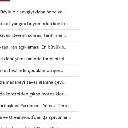
 Böyle bir sevgiyi daha önce ya...
da ot yangını büyümeden kontrol...
iyan: Devrim sonrası tarihin en...
tan İran açıklaması: En büyük s...
l dönüşüm alanında tarihi nitel...
in festivalinde çocuklar da şen...
da mahalleyi savaş alanına çevi...
da kontrolden çıkan motosiklet ...
başkanı Yardımcısı Yılmaz: Terö...
ca ve Greenwood'dan Şampiyonlar ...