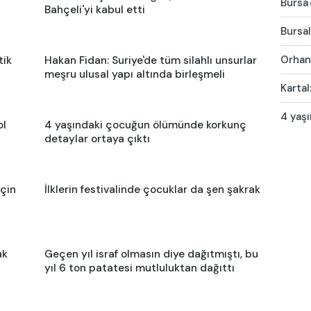
Bursa'
Bahçeli'yi kabul etti
Bursal
Orhang
tik
Hakan Fidan: Suriye'de tüm silahlı unsurlar
meşru ulusal yapı altında birleşmeli
Kartal
4 yaş
ol
4 yaşındaki çocuğun ölümünde korkunç
detaylar ortaya çıktı
için
İlklerin festivalinde çocuklar da şen şakrak
ak
Geçen yıl israf olmasın diye dağıtmıştı, bu
yıl 6 ton patatesi mutluluktan dağıttı