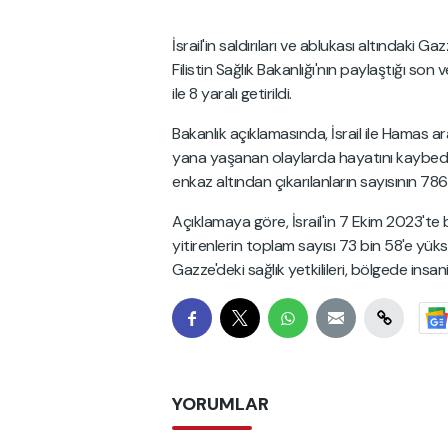
İsrail'in saldırıları ve ablukası altındaki 
Filistin Sağlık Bakanlığı'nın paylaştığı so
ile 8 yaralı getirildi.
Bakanlık açıklamasında, İsrail ile Hamas 
yana yaşanan olaylarda hayatını kaybedenl
enkaz altından çıkarılanların sayısının 786,
Açıklamaya göre, İsrail'in 7 Ekim 2023'te 
yitirenlerin toplam sayısı 73 bin 58'e yükse
Gazze'deki sağlık yetkilileri, bölgede ins
YORUMLAR