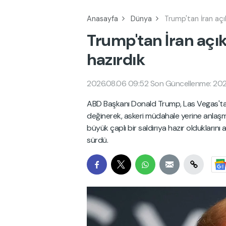
Anasayfa
Dünya
Trump'tan İran açı
Trump'tan İran açık
hazırdık
2026.08.06 09:52
Son Güncellenme: 202
ABD Başkanı Donald Trump, Las Vegas'ta 
değinerek, askeri müdahale yerine anlaşma 
büyük çaplı bir saldırıya hazır oldukları
sürdü.