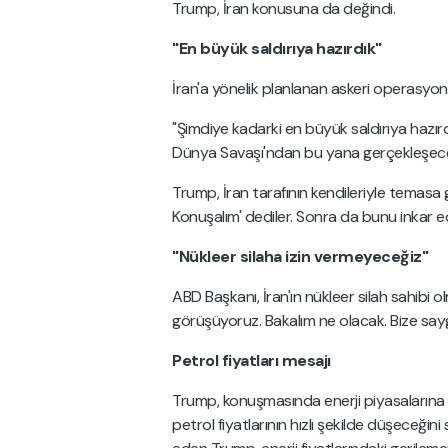
Trump, İran konusuna da değindi.
"En büyük saldırıya hazırdık"
İran'a yönelik planlanan askeri operasyonu
"Şimdiye kadarki en büyük saldırıya hazırdık
Dünya Savaşı'ndan bu yana gerçekleşece
Trump, İran tarafının kendileriyle temasa g
Konuşalım' dediler. Sonra da bunu inkar ed
"Nükleer silaha izin vermeyeceğiz"
ABD Başkanı, İran'ın nükleer silah sahibi ol
görüşüyoruz. Bakalım ne olacak. Bize saygı
Petrol fiyatları mesajı
Trump, konuşmasında enerji piyasalarına d
petrol fiyatlarının hızlı şekilde düşeceği