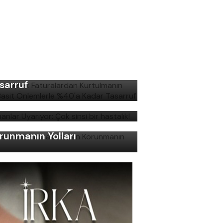
şın Yüksek Faturalardan
rtulmanın Yolu: Basit
lemlerle %40'a Kadar
sarruf
manlar Uyarıyor: Çok sinsi
r hastalık!
ş Gelirken Hastalıklardan
runmanın Yolları