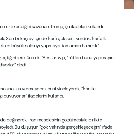
n ertelendiğini savunan Trump, şu ifadeleri kullandı:
. Son birkaç ay içinde İran'ı çok sert vurduk. İran'a II.
k en büyük saldırıyı yapmaya tamamen hazırdık."
eçtiğini ileri sürerek, "Beni arayıp, 'Lütfen bunu yapmayın.
iyorlar" dedi.
masına izin vermeyeceklerini yineleyerek, "İran ile
 duyuyorlar" ifadelerini kullandı.
a değinerek, İran meselesinin çözülmesiyle birlikte
ni söyledi. Bu düşüşün "çok yakında gerçekleşeceğini" ifade