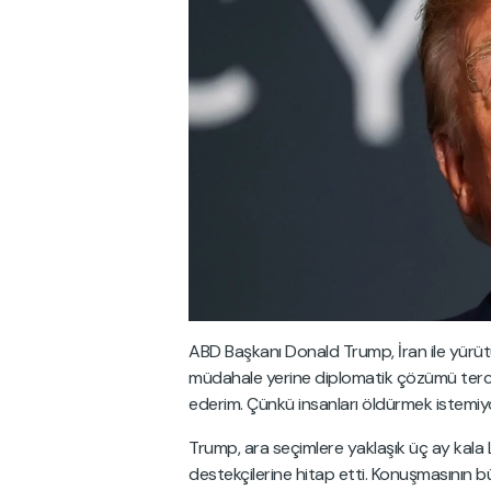
ABD Başkanı Donald Trump, İran ile yürütü
müdahale yerine diplomatik çözümü tercih 
ederim. Çünkü insanları öldürmek istemiy
Trump, ara seçimlere yaklaşık üç ay kala 
destekçilerine hitap etti. Konuşmasının b