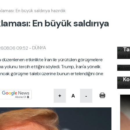
klaması: En büyük saldırıya hazırdık
laması: En büyük saldırıya
Kı
Ku
Ön
DÜNYA
6.08.06 09:52
-
Ta
Uz
düzenlenen etkinlikte İran ile yürütülen görüşmelere
bi
yolunu tercih ettiğini söyledi. Trump, İran'a yönelik
Kı
nı ancak görüşme talebi üzerine bunun ertelendiğini öne
Ko
+
A
-