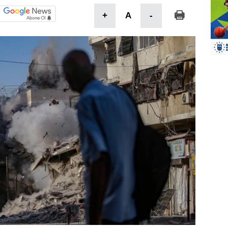
+
A
-