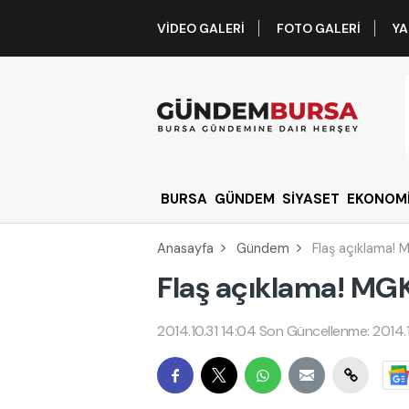
VIDEO GALERI
FOTO GALERI
YA
BURSA
GÜNDEM
SİYASET
EKONOM
Anasayfa
Gündem
Flaş açıklama!
Flaş açıklama! MG
2014.10.31 14:04
Son Güncellenme: 2014.1