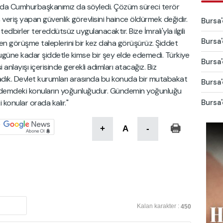
da Cumhurbaşkanımız da söyledi. Çözüm süreci terör
 veriş yapan güvenlik görevlisini haince öldürmek değidir.
Bursa'
tedbirler tereddütsüz uygulanacaktır. Bize İmralı'yla ilgili
Bursa'
ırken görüşme taleplerini bir kez daha görüşürüz. Şiddet
Bugüne kadar şiddetle kimse bir şey elde edemedi. Türkiye
Bursa'
 anlayışı içerisinde gerekli adımları atacağız. Biz
madık. Devlet kurumları arasında bu konuda bir mutabakat
Bursa'
ndemdeki konuların yoğunluğudur. Gündemin yoğunluğu
onular orada kalır."
Bursa'
+
A
-
Kalan karakter :
450