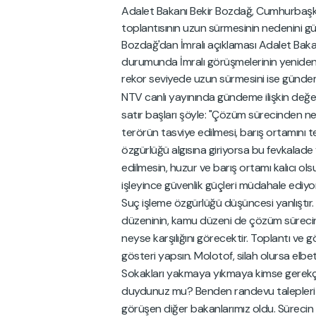
Adalet Bakanı Bekir Bozdağ, Cumhurbaşka
toplantısının uzun sürmesinin nedenini 
Bozdağ'dan İmralı açıklaması Adalet Baka
durumunda İmralı görüşmelerinin yeniden
rekor seviyede uzun sürmesini ise günde
NTV canlı yayınında gündeme ilişkin değe
satır başları şöyle:
"Çözüm sürecinden ne a
terörün tasviye edilmesi, barış ortamını 
özgürlüğü algısına giriyorsa bu fevkalade 
edilmesin, huzur ve barış ortamı kalıcı ols
işleyince güvenlik güçleri müdahale ediyo
Suç işleme özgürlüğü düşüncesi yanlıştır.
düzeninin, kamu düzeni de çözüm sürecinin 
neyse karşılığını görecektir. Toplantı ve 
gösteri yapsın.
Molotof, silah olursa elbet
Sokakları yakmaya yıkmaya kimse gerek
duydunuz mu? Benden randevu talepleri
görüşen diğer bakanlarımız oldu. Sürecin b