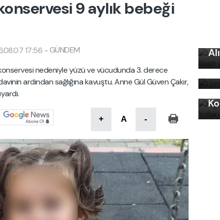
onservesi 9 aylık bebeği
Uy
Ku
GÜNDEM
.08.07 17:56
-
Al
Uz
 konservesi nedeniyle yüzü ve vücudunda 3. derece
bi
edavinin ardından sağlığına kavuştu. Anne Gül Güven Çakır,
Kı
yardı.
Ko
+
A
-