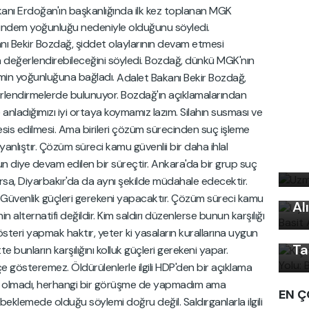
nı Erdoğan'ın başkanlığında ilk kez toplanan MGK
gündem yoğunluğu nedeniyle olduğunu söyledi.
nı Bekir Bozdağ, şiddet olaylarının devam etmesi
 değerlendirebileceğini söyledi. Bozdağ, dünkü MGK'nın
min yoğunluğuna bağladı.
Adalet Bakanı Bekir Bozdağ,
rlendirmelerde bulunuyor.
Bozdağ'ın açıklamalarından
nladığımızı iyi ortaya koymamız lazım. Silahın susması ve
tesis edilmesi. Ama birileri çözüm sürecinden suç işleme
Uz
yanlıştır. Çözüm süreci kamu güvenlii bir daha ihlal
bi
un diye devam edilen bir süreçtir.
Ankara'da bir grup suç
Uy
rsa, Diyarbakır'da da aynı şekilde müdahale edecektir.
Ku
Kı
 Güvenlik güçleri gerekeni yapacaktır.
Çözüm süreci kamu
Al
Ku
alternatifi değildir. Kim saldırı düzenlerse bunun karşılığı
Ön
gösteri yapmak haktır, yeter ki yasaların kurallarına uygun
Ta
te bunların karşılığını kolluk güçleri gerekeni yapar.
çe gösteremez.
Öldürülenlerle ilgili HDP'den bir açıklama
 olmadı, herhangi bir görüşme de yapmadım ama
EN Ç
eklemede olduğu söylemi doğru değil. Saldırganlarla ilgili