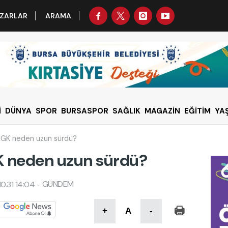
ZARLAR
ARAMA
İ
DÜNYA
SPOR
BURSASPOR
SAĞLIK
MAGAZİN
EĞİTİM
YA
 MGK neden uzun sürdü?
K neden uzun sürdü?
GÜNDEM
0.31 14:04
-
+
A
-