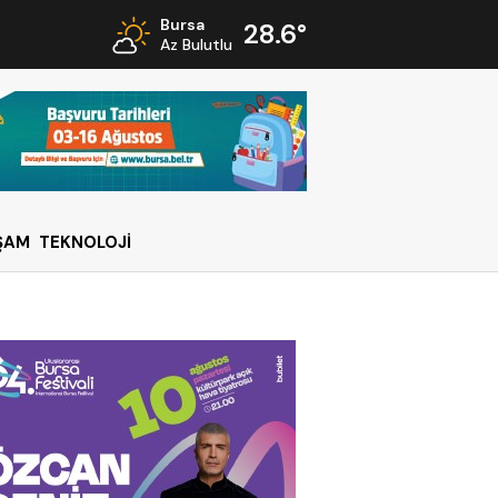
Bursa
28.6°
Az Bulutlu
ŞAM
TEKNOLOJİ