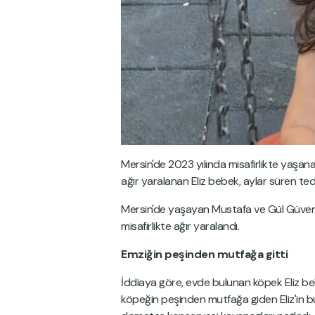
Mersin'de 2023 yılında misafirlikte yaşa
ağır yaralanan Eliz bebek, aylar süren te
Mersin'de yaşayan Mustafa ve Gül Güven Çakı
misafirlikte ağır yaralandı.
Emziğin peşinden mutfağa gitti
İddiaya göre, evde bulunan köpek Eliz be
köpeğin peşinden mutfağa giden Eliz'in b