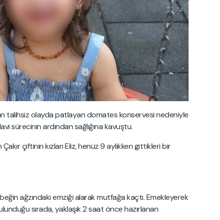
nan talihsiz olayda patlayan domates konservesi nedeniyle
davi sürecinin ardından sağlığına kavuştu.
r çiftinin kızları Eliz, henüz 9 aylıkken gittikleri bir
beğin ağzındaki emziği alarak mutfağa kaçtı. Emekleyerek
ulunduğu sırada, yaklaşık 2 saat önce hazırlanan