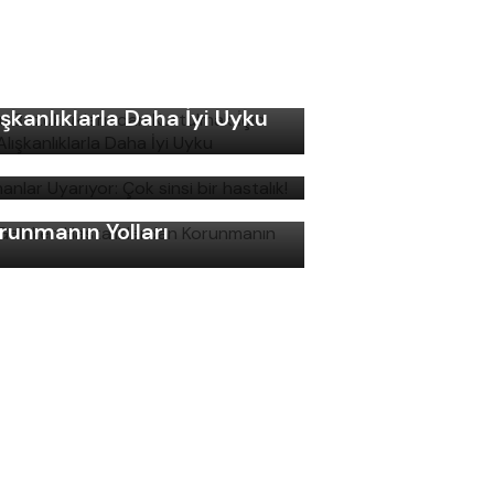
ku Bozukluklarından
rtulmak İçin Basit
ışkanlıklarla Daha İyi Uyku
manlar Uyarıyor: Çok sinsi
r hastalık!
ş Gelirken Hastalıklardan
runmanın Yolları