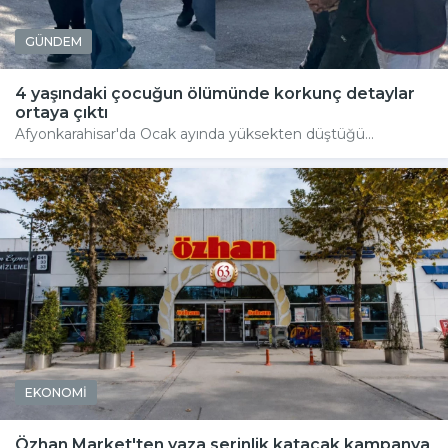
GÜNDEM
4 yaşındaki çocuğun ölümünde korkunç detaylar
ortaya çıktı
Afyonkarahisar'da Ocak ayında yüksekten düştüğü...
EKONOMİ
Özhan Market'ten yaza serinlik katacak kampanya