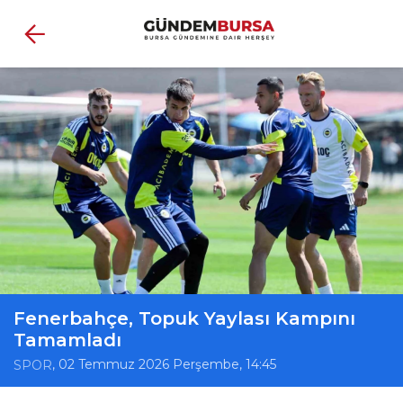
Fenerbahçe, Topuk Yaylası Kampını
Tamamladı
, 02 Temmuz 2026 Perşembe, 14:45
SPOR