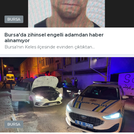
BURSA
Bursa'da zihinsel engelli adamdan haber
alınamıyor
Bursa'nın Keles ilçesinde evinden çıktıktan...
BURSA