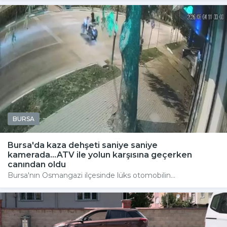
BURSA
Bursa'da kaza dehşeti saniye saniye
kamerada...ATV ile yolun karşısına geçerken
canından oldu
Bursa'nın Osmangazi ilçesinde lüks otomobilin...