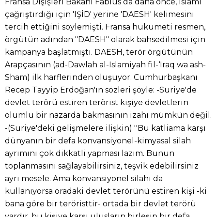
Fransa Dışişleri Bakanı Fabius da daha önce, İslamı
çağrıştırdığı için 'IŞİD' yerine 'DAESH' kelimesini
tercih ettiğini söylemişti. Fransa hükümeti resmen,
örgütün adından "DAESH" olarak bahsedilmesi için
kampanya başlatmıştı. DAESH, terör örgütünün
Arapçasının (ad-Dawlah al-Islamiyah fil-‘Iraq wa ash-
Sham) ilk harflerinden oluşuyor. Cumhurbaşkanı
Recep Tayyip Erdoğan'ın sözleri şöyle: -Suriye'de
devlet terörü estiren terörist kişiye devletlerin
olumlu bir nazarda bakmasının izahı mümkün değil.
-(Suriye'deki gelişmelere ilişkin) ''Bu katliama karşı
dünyanın bir defa konvansiyonel-kimyasal silah
ayrımını çok dikkatli yapması lazım. Bunun
toplanmasını sağlayabilirsiniz, teşvik edebilirsiniz
ayrı mesele. Ama konvansiyonel silahı da
kullanıyorsa oradaki devlet terörünü estiren kişi -ki
bana göre bir teröristtir- ortada bir devlet terörü
vardır, bu kişiye karşı ulusların birleşip bir defa