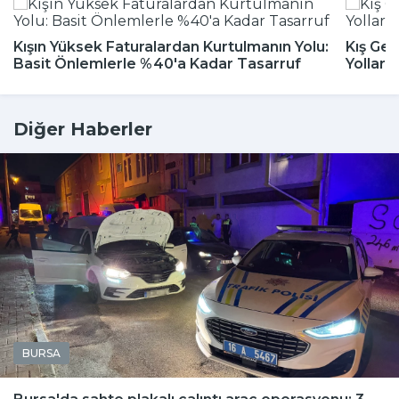
Kışın Yüksek Faturalardan Kurtulmanın Yolu:
Kış Gel
Basit Önlemlerle %40'a Kadar Tasarruf
Yolları
Diğer Haberler
BURSA