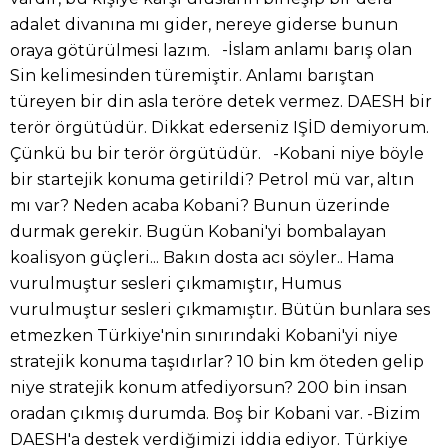
adalet divanına mı gider, nereye giderse bunun
-İslam anlamı barış olan
oraya götürülmesi lazım.
Sin kelimesinden türemiştir. Anlamı barıştan
türeyen bir din asla teröre detek vermez. DAESH bir
terör örgütüdür. Dikkat ederseniz IŞİD demiyorum.
Çünkü bu bir terör örgütüdür. -Kobani niye böyle
bir startejik konuma getirildi? Petrol mü var, altın
mı var? Neden acaba Kobani? Bunun üzerinde
durmak gerekir. Bugün Kobani'yi bombalayan
koalisyon güçleri... Bakın dosta acı söyler.. Hama
vurulmuştur sesleri çıkmamıştır, Humus
vurulmuştur sesleri çıkmamıştır. Bütün bunlara ses
etmezken Türkiye'nin sınırındaki Kobani'yi niye
stratejik konuma taşıdırlar? 10 bin km öteden gelip
niye stratejik konum atfediyorsun? 200 bin insan
oradan çıkmış durumda. Boş bir Kobani var. -Bizim
DAESH'a destek verdiğimizi iddia ediyor. Türkiye