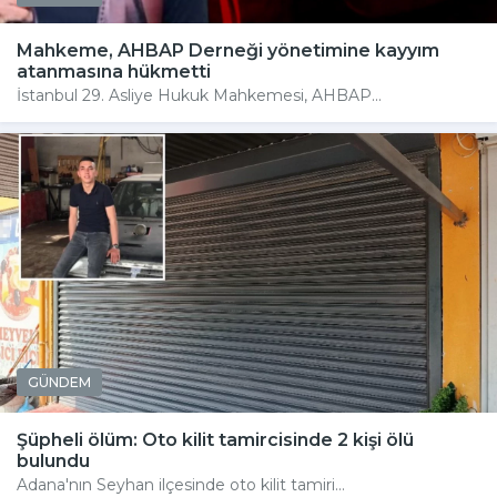
Mahkeme, AHBAP Derneği yönetimine kayyım
atanmasına hükmetti
İstanbul 29. Asliye Hukuk Mahkemesi, AHBAP...
GÜNDEM
Şüpheli ölüm: Oto kilit tamircisinde 2 kişi ölü
bulundu
Adana'nın Seyhan ilçesinde oto kilit tamiri...