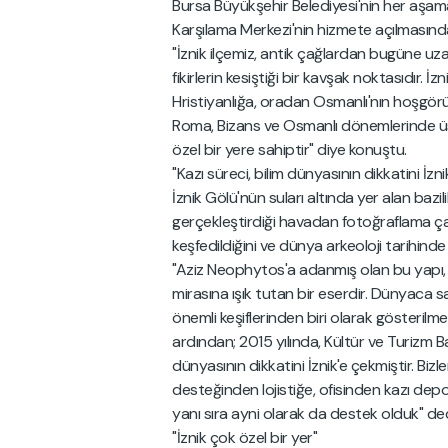
Bursa Büyükşehir Belediyesi'nin her aşamas
Karşılama Merkezi'nin hizmete açılmasınd
"İznik ilçemiz, antik çağlardan bugüne uzana
fikirlerin kesiştiği bir kavşak noktasıdır. 
Hristiyanlığa, oradan Osmanlı'nın hoşgörül
Roma, Bizans ve Osmanlı dönemlerinde üstle
özel bir yere sahiptir" diye konuştu.
"Kazı süreci, bilim dünyasının dikkatini İzni
İznik Gölü'nün suları altında yer alan bazil
gerçekleştirdiği havadan fotoğraflama çal
keşfedildiğini ve dünya arkeoloji tarihin
"Aziz Neophytos'a adanmış olan bu yapı, s
mirasına ışık tutan bir eserdir. Dünyaca s
önemli keşiflerinden biri olarak gösteril
ardından; 2015 yılında, Kültür ve Turizm Bak
dünyasının dikkatini İznik'e çekmiştir. Biz
desteğinden lojistiğe, ofisinden kazı de
yanı sıra ayni olarak da destek olduk" ded
"İznik çok özel bir yer"