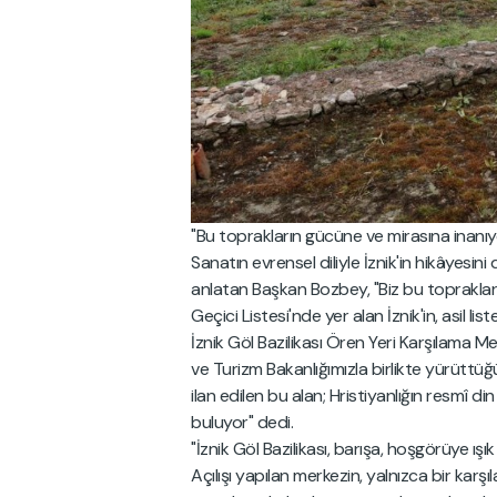
"Bu toprakların gücüne ve mirasına inanı
Sanatın evrensel diliyle İznik'in hikâyes
anlatan Başkan Bozbey, "Biz bu toprakla
Geçici Listesi'nde yer alan İznik'in, asil list
İznik Göl Bazilikası Ören Yeri Karşılama Me
ve Turizm Bakanlığımızla birlikte yürüttü
ilan edilen bu alan; Hristiyanlığın resmî di
buluyor" dedi.
"İznik Göl Bazilikası, barışa, hoşgörüye ışı
Açılışı yapılan merkezin, yalnızca bir ka