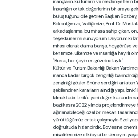
inançların, kültürlerin ve medeniyetlerin 
İnsanlığın ortak değerlerinin bir araya ge
buluştuğunu dile getiren Başkan Bozbey,
Bakanlığımıza, Valiliğimize, Prof. Dr. Mustaf
arkadaşlarıma, bu mirasa sahip çıkan, o
teşekkürlerimi sunuyorum. Diliyorum ki İzni
mirası olarak daima barışa, hoşgörüye ve 
kentimize, ülkemize ve insanlığa hayırlı ol
"Bursa, her şeyin en güzeline layık"
Kültür ve Turizm Bakanlığı Bakan Yardımc
inanca kadar birçok zenginliği barındırdığı
zenginliği gözler önüne serdiğini anlatan
şekillendiren kararların alındığı yapı, İznik
kılmaktadır. İznik'e yeni değer kazandırm
bazilikasını 2022 yılında projelendirmeye 
ağırlanabileceği özel bir mekan tasarlandı.
yürüttüğümüz ortak çalışmayla özel yapını
doğrultuda hızlandırdık. Böylesine önemli
misafirlerimize etkileyici bir deneyim yaşat