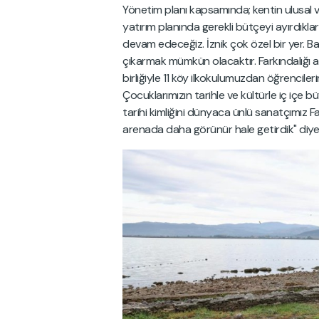
Yönetim planı kapsamında; kentin ulusal ve
yatırım planında gerekli bütçeyi ayırdıkla
devam edeceğiz. İznik çok özel bir yer. Ba
çıkarmak mümkün olacaktır. Farkındalığı a
birliğiyle 11 köy ilkokulumuzdan öğrencilerim
Çocuklarımızın tarihle ve kültürle iç içe bü
tarihi kimliğini dünyaca ünlü sanatçımız Faz
arenada daha görünür hale getirdik" diye