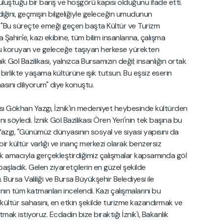
buluştuğu bir barış ve hoşgörü kapısı olduğunu ifade etti.
ldiğini, geçmişin bilgeliğiyle geleceğin umudunun
 "Bu süreçte emeği geçen başta Kültür ve Turizm
a Şahin'e, kazı ekibine, tüm bilim insanlarına, çalışma
nu koruyan ve geleceğe taşıyan herkese yürekten
k Göl Bazilikası, yalnızca Bursamızın değil; insanlığın ortak
birlikte yaşama kültürüne ışık tutsun. Bu eşsiz eserin
masını diliyorum" diye konuştu.
ısı Gökhan Yazgı, İznik'in medeniyet heybesinde kültürden
nı söyledi. İznik Göl Bazilikası Ören Yeri'nin tek başına bu
 Yazgı, "Günümüz dünyasının sosyal ve siyasi yapısını da
'i bir kültür varlığı ve inanç merkezi olarak benzersiz
ak amacıyla gerçekleştirdiğimiz çalışmalar kapsamında göl
başladık. Gelen ziyaretçilerin en güzel şekilde
 Bursa Valiliği ve Bursa Büyükşehir Belediyesi ile
n tüm katmanları incelendi. Kazı çalışmalarını bu
 kültür sahasını, en etkin şekilde turizme kazandırmak ve
mak istiyoruz. Ecdadın bize bıraktığı İznik'i, Bakanlık