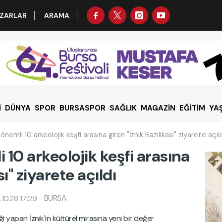
ZARLAR
ARAMA
İ
DÜNYA
SPOR
BURSASPOR
SAĞLIK
MAGAZİN
EĞİTİM
YA
nemli 10 arkeolojik keşfi arasına giren "İznik Bazilikası" ziyarete açıl
10 arkeolojik keşfi arasına
sı" ziyarete açıldı
BURSA
10.28 17:29
-
i yapan İznik'in kültürel mirasına yeni bir değer