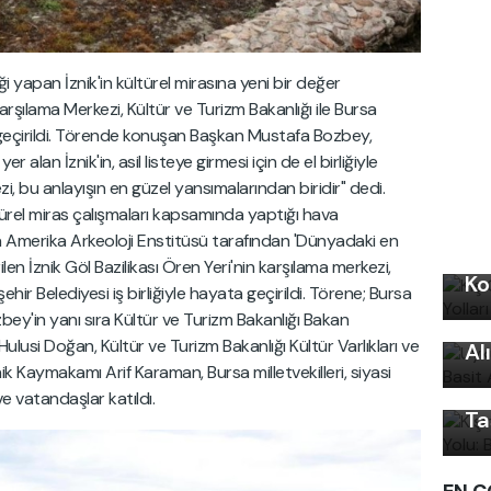
i yapan İznik'in kültürel mirasına yeni bir değer
arşılama Merkezi, Kültür ve Turizm Bakanlığı ile Bursa
a geçirildi. Törende konuşan Başkan Mustafa Bozbey,
alan İznik'in, asil listeye girmesi için de el birliğiyle
zi, bu anlayışın en güzel yansımalarından biridir" dedi.
türel miras çalışmaları kapsamında yaptığı hava
a Amerika Arkeoloji Enstitüsü tarafından 'Dünyadaki en
Kı
len İznik Göl Bazilikası Ören Yeri'nin karşılama merkezi,
Ko
Uy
hir Belediyesi iş birliğiyle hayata geçirildi. Törene; Bursa
ey'in yanı sıra Kültür ve Turizm Bakanlığı Bakan
Ku
Kı
Hulusi Doğan, Kültür ve Turizm Bakanlığı Kültür Varlıkları ve
Al
Ku
k Kaymakamı Arif Karaman, Bursa milletvekilleri, siyasi
Ön
ve vatandaşlar katıldı.
Ta