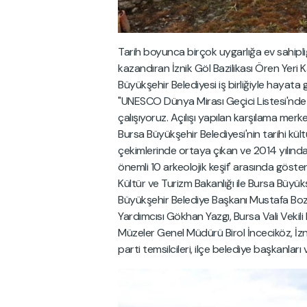
Tarih boyunca birçok uygarlığa ev sahipliğ
kazandıran İznik Göl Bazilikası Ören Yeri K
Büyükşehir Belediyesi iş birliğiyle hayat
"UNESCO Dünya Mirası Geçici Listesi'nde yer 
çalışıyoruz. Açılışı yapılan karşılama merke
Bursa Büyükşehir Belediyesi'nin tarihi kül
çekimlerinde ortaya çıkan ve 2014 yılınd
önemli 10 arkeolojik keşif' arasında gösteri
Kültür ve Turizm Bakanlığı ile Bursa Büyükşe
Büyükşehir Belediye Başkanı Mustafa Bozb
Yardımcısı Gökhan Yazgı, Bursa Vali Vekili 
Müzeler Genel Müdürü Birol İnceciköz, İzni
parti temsilcileri, ilçe belediye başkanları 