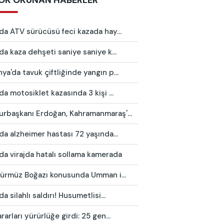
OK OKUNAN HABERLER
da ATV sürücüsü feci kazada hay...
da kaza dehşeti saniye saniye k...
a'da tavuk çiftliğinde yangın p...
da motosiklet kazasında 3 kişi ...
rbaşkanı Erdoğan, Kahramanmaraş'...
da alzheimer hastası 72 yaşında...
da virajda hatalı sollama kamerada
 Hürmüz Boğazı konusunda Umman i...
da silahlı saldırı! Husumetlisi...
rarları yürürlüğe girdi: 25 gen...