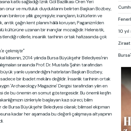
ına katkı sağladığı İznik Göl Bazilikası Ören Yeri
Cumhur
an onur ve mutluluk duyduklarını belirten Başkan Bozbey,
n binlerce yıllık geçmişiyle; inançların, kültürlerin ve
Fener
İznik, antik çağın kent planını hâlâ koruyan, Paganizm'den
ü kültürüne uzanan bir inançlar mozaiğidir. Helenistik,
10 yıl
ndiği rollerle, insanlık tarihinin ortak hafızasında çok
Ziraat
k'e çekmiştir"
Bursa'
ikal kilisenin, 2014 yılında Bursa Büyükşehir Belediyesi'nin
ışmaları sırasında Prof. Dr. Mustafa Şahin tarafından
de büyük yankı uyandırdığını hatırlatan Başkan Bozbey,
adece bir ibadet mekânı değildir. İnsanlık tarihinin ortak
aygın 'Archaeology Magazine' Dergisi tarafından yılın en
mesi de bu önemin en somut göstergesidir. Bu önemli keşfin
anlığımızın izinleriyle başlayan kazı süreci, bilim
ler de Bursa Büyükşehir Belediyesi olarak; bilimsel ekipman
posuna kadar her aşamada bu değerli çalışmaya altyapının
i.