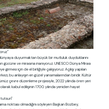
yoruz"
ini dünyaya duyurmaktan büyük bir mutluluk duyduklarını
rın gücüne ve mirasına inanıyoruz. UNESCO Dünya Mirası
eye girmesi için de el birliğiyle çalışıyoruz. Açılışı yapılan
rkezi, bu anlayışın en güzel yansımalarından biridir. Kültür
ğümüz çevre düzenleme projesiyle, 2022 yılında ören yeri
n olarak kabul edilişinin 1700. yılında yeniden hayat
k tutsun"
rşılama noktası olmadığını söyleyen Başkan Bozbey,