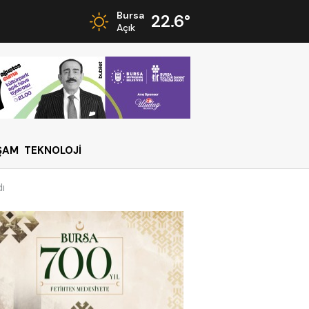
Bursa
22.6°
Açık
ŞAM
TEKNOLOJİ
dı