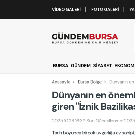
VIDEO GALERI
FOTO GALERI
YA
BURSA
GÜNDEM
SİYASET
EKONOM
Anasayfa
Bursa Bölge
Dünyanın en ö
Dünyanın en önemli 
giren "İznik Bazilika
2025.10.28 16:39
Son Güncellenme: 2025.
Tarih boyunca birçok uygarlığa ev sahipliğ