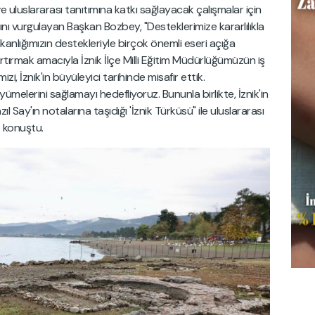
 uluslararası tanıtımına katkı sağlayacak çalışmalar için
rını vurgulayan Başkan Bozbey, "Desteklerimize kararlılıkla
kanlığımızın destekleriyle birçok önemli eseri açığa
rtırmak amacıyla İznik İlçe Milli Eğitim Müdürlüğümüzün iş
izi, İznik'in büyüleyici tarihinde misafir ettik.
yümelerini sağlamayı hedefliyoruz. Bununla birlikte, İznik'in
ıl Say'ın notalarına taşıdığı 'İznik Türküsü" ile uluslararası
 konuştu.