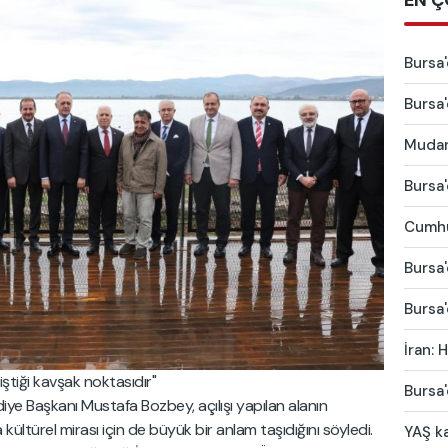
EN Ç
Bursa'
Bursa'
Mudany
Bursa'
Cumhu
Bursa'
Bursa'
İran:
esiştiği kavşak noktasıdır"
Bursa'
e Başkanı Mustafa Bozbey, açılışı yapılan alanın
 kültürel mirası için de büyük bir anlam taşıdığını söyledi.
YAŞ ka