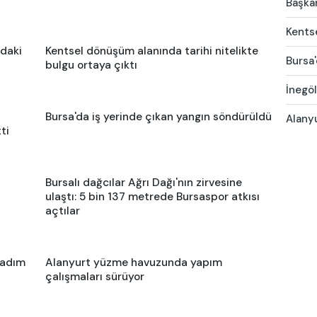
Başkan
Kentse
ndaki
Kentsel dönüşüm alanında tarihi nitelikte
Bursa'
bulgu ortaya çıktı
İnegöl
Bursa'da iş yerinde çıkan yangın söndürüldü
Alany
ti
Bursalı dağcılar Ağrı Dağı'nın zirvesine
ulaştı: 5 bin 137 metrede Bursaspor atkısı
açtılar
şadım
Alanyurt yüzme havuzunda yapım
çalışmaları sürüyor