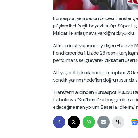
Bursaspor, yeni sezon öncesi transfer çal
güçlendirdi. Yeşil-beyazlı kulüp, Süper L
Maldar ile anlaşmaya vardığını duyurdu.
Altınordu altyapısında yetişen Hüseyin Ma
Pendikspor'da 1. Lig'de 23 resmi karşılaşm
performans sergileyerek dikkatleri üzerine
Alt yaş milli takımlarında da toplam 20 
yönelik yatırım hedefleri doğrultusunda ş
Transferin ardından Bursaspor Kulübü B
futbolcuya "Kulübümüze hoş geldin kardeş
edeceğine inanıyorum. Başarılar dilerim." m