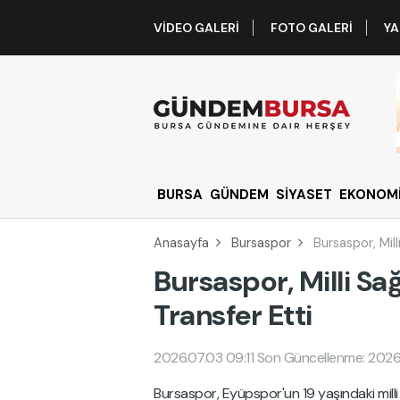
VIDEO GALERI
FOTO GALERI
YA
BURSA
GÜNDEM
SİYASET
EKONOM
Anasayfa
Bursaspor
Bursaspor, Mill
Bursaspor, Milli Sa
Transfer Etti
2026.07.03 09:11
Son Güncellenme: 2026.
Bursaspor, Eyüpspor'un 19 yaşındaki milli 