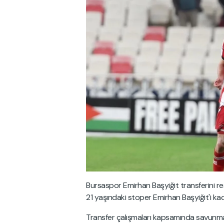
Bursaspor Emirhan Başyiğit transferini re
21 yaşındaki stoper Emirhan Başyiğit'i ka
Transfer çalışmaları kapsamında savunma