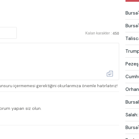
Bursa'
Bursa'
Kalan karakter :
450
Talis
Trump'
Pezeşk
Cumhur
nsuru içermemesi gerektiğini okurlarımıza önemle hatırlatırız!
Orhang
Bursal
yorum yapan siz olun.
Salah:
Bursa'