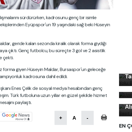
ışmalarını sürdürürken, kadrosunu genç bir isimle
ig ekiplerinden Eyüpspor'un 19 yaşındaki sağ beki Hüseyin
ldar, geride kalan sezonda kiralık olarak forma giydiği
aya çıktı. Genç futbolcu, bu süreçte 3 gol ve 2 asistlik
Kı
 çekti.
Ku
Ön
kez forma giyen Hüseyin Maldar, Bursaspor'un geleceğe
Ta
ampiyonluk kadrosuna dahil edildi.
Uz
bi
aşkanı Enes Çelik de sosyal medya hesabından genç
Uy
im. Türk futboluna uzun yıllar en güzel şekilde hizmet
Ku
esajını paylaştı.
Al
+
A
-
EN Ç