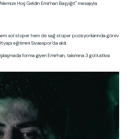
Ailemize Hoş Geldin Emirhan Başyiğit" mesajıyla
 hem sol stoper hem de sağ stoper pozisyonlarında görev
tyapı eğitimini Sivasspor'da aldı.
rşılaşmada forma giyen Emirhan, takımına 3 gol katkısı