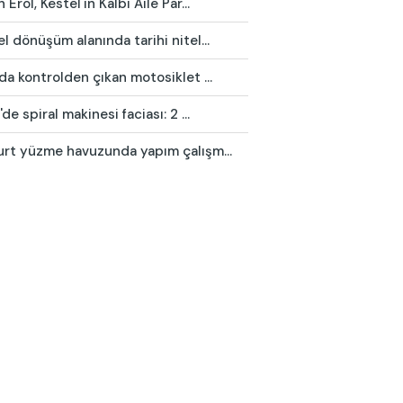
 Erol, Kestel'in Kalbi Aile Par...
l dönüşüm alanında tarihi nitel...
da kontrolden çıkan motosiklet ...
'de spiral makinesi faciası: 2 ...
urt yüzme havuzunda yapım çalışm...