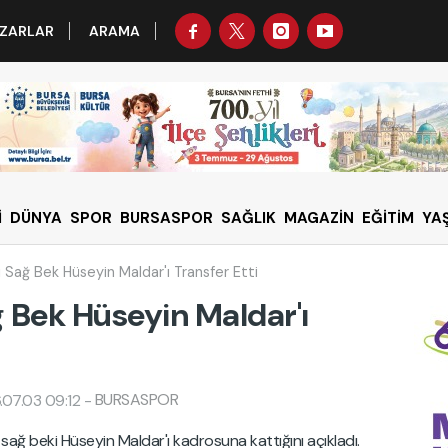
ZARLAR
ARAMA
İ
DÜNYA
SPOR
BURSASPOR
SAĞLIK
MAGAZİN
EĞİTİM
YA
i Sağ Bek Hüseyin Maldar'ı Transfer Etti
ğ Bek Hüseyin Maldar'ı
BURSASPOR
07.03 09:12
-
sağ beki Hüseyin Maldar'ı kadrosuna kattığını açıkladı.