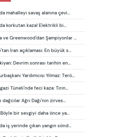
da mahalleyi savaş alanına çevi...
da korkutan kaza! Elektrikli bi...
ca ve Greenwood'dan Şampiyonlar ...
tan İran açıklaması: En büyük s...
iyan: Devrim sonrası tarihin en...
başkanı Yardımcısı Yılmaz: Terö...
azi Tüneli'nde feci kaza: Tırın...
ı dağcılar Ağrı Dağı'nın zirves...
 Böyle bir sevgiyi daha önce ya...
da iş yerinde çıkan yangın sönd...