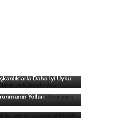
ku Bozukluklarından
rtulmak İçin Basit
ışkanlıklarla Daha İyi Uyku
ş Gelirken Hastalıklardan
runmanın Yolları
manlar Uyarıyor: Çok sinsi
r hastalık!