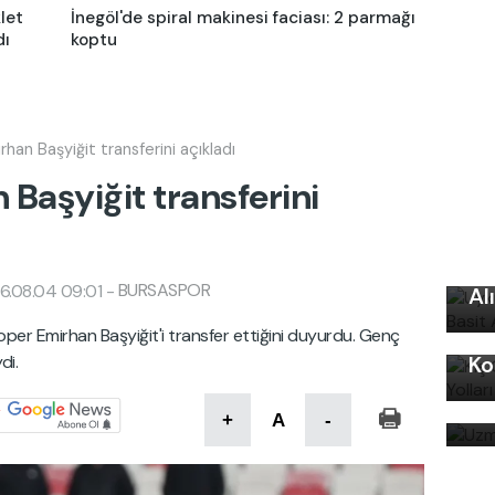
klet
İnegöl'de spiral makinesi faciası: 2 parmağı
dı
koptu
han Başyiğit transferini açıkladı
Başyiğit transferini
Uy
Ku
BURSASPOR
6.08.04 09:01
-
Al
Kı
per Emirhan Başyiğit'i transfer ettiğini duyurdu. Genç
di.
Ko
Uz
bi
+
A
-