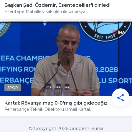
Başkan Şadi Özdemir, Esentepeliler'i dinledi
Esentepe Mahallesi sakinleri ile bir araya...
SPOR
Kartal: Rövanşa maç 0-0'mış gibi gideceğiz
Fenerbahçe Teknik Direktörü İsmail Kartal,...
© Copyright 2026 Gündem Bursa