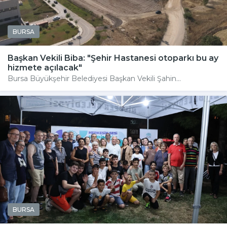
BURSA
Başkan Vekili Biba: "Şehir Hastanesi otoparkı bu ay
hizmete açılacak"
Bursa Büyükşehir Belediyesi Başkan Vekili Şahin...
BURSA