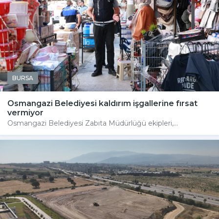
BURSA
Osmangazi Belediyesi kaldırım işgallerine fırsat
vermiyor
Osmangazi Belediyesi Zabıta Müdürlüğü ekipleri,...