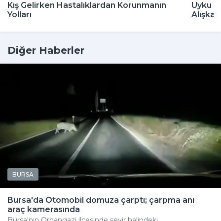
Kış Gelirken Hastalıklardan Korunmanın
Uyku Bo
Yolları
Alışkan
Diğer Haberler
BURSA
Bursa'da Otomobil domuza çarptı; çarpma anı
araç kamerasında
Bursa'nın Orhangazi ilçesinde seyir halindeki...