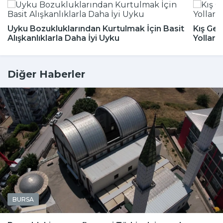
Uyku Bozukluklarından Kurtulmak İçin Basit
Kış Gel
Alışkanlıklarla Daha İyi Uyku
Yolları
Diğer Haberler
BURSA