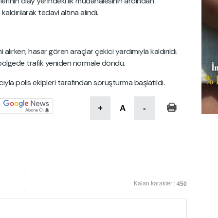
kiplerinin olay yerindeki ilk müdahalesinin ardından
ldırılarak tedavi altına alındı.
 alırken, hasar gören araçlar çekici yardımıyla kaldırıldı.
bölgede trafik yeniden normale döndü.
yla polis ekipleri tarafından soruşturma başlatıldı.
+
A
-
Kalan karakter :
450