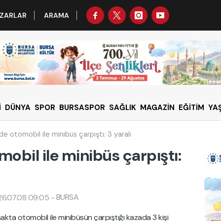
ZARLAR
ARAMA
İ
DÜNYA
SPOR
BURSASPOR
SAĞLIK
MAGAZİN
EĞİTİM
YA
de otomobil ile minibüs çarpıştı: 3 yaralı
mobil ile minibüs çarpıştı:
BURSA
26.07.08 09:05
-
akta otomobil ile minibüsün çarpıştığı kazada 3 kişi