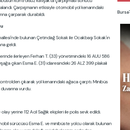
minibüsün kontrolsüz kavşakta çarpışması sonucu
alandı. Çarpışmanın etkisiyle otomobil yol kenarındaki
Bursa'
rına çarparak durabildi.
du
hallesi'nde bulunan Çetindağ Sokak ile Ocakbaşı Sokak'ın
na geldi.
zerinde ilerleyen Ferhan T. (33) yönetimindeki 16 AUU 586
vşağa çıkan Esma E. (31) idaresindeki 26 ALZ 399 plakalı
ontrolden çıkarak yol kenarındaki ağaca çarptı. Minibüs
e duvarına vurdu.
ay yerine 112 Acil Sağlık ekipleri ile polis sevk edildi.
obil sürücüsü Esma E. ve minibüste yolcu olarak bulunan