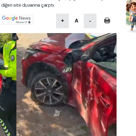
diğeri site duvarına çarptı.
+
A
-