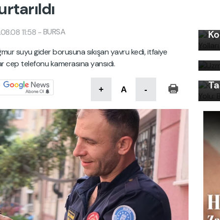
urtarıldı
Kı
BURSA
08.08 11:58
-
Ko
Uz
Kı
mur suyu gider borusuna sıkışan yavru kedi, itfaiye
bi
Ku
lar cep telefonu kamerasına yansıdı.
Ön
Ta
+
A
-