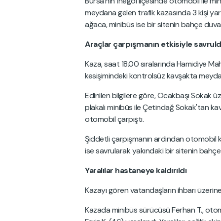
Bursa'nın İnegöl ilçesinde otomobil ile 
meydana gelen trafik kazasında 3 kişi yar
ağaca, minibüs ise bir sitenin bahçe duva
Araçlar çarpışmanın etkisiyle savrul
Kaza, saat 18.00 sıralarında Hamidiye Ma
kesişimindeki kontrolsüz kavşakta meyda
Edinilen bilgilere göre, Ocakbaşı Sokak ü
plakalı minibüs ile Çetindağ Sokak'tan ka
otomobil çarpıştı.
Şiddetli çarpışmanın ardından otomobil k
ise savrularak yakındaki bir sitenin bahç
Yaralılar hastaneye kaldırıldı
Kazayı gören vatandaşların ihbarı üzerine ol
Kazada minibüs sürücüsü Ferhan T., otom