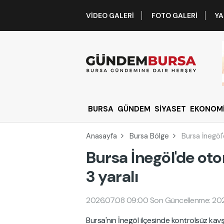
VIDEO GALERI
FOTO GALERI
YA
BURSA
GÜNDEM
SİYASET
EKONOM
Anasayfa
Bursa Bölge
Bursa İnegöl'
Bursa İnegöl'de oto
3 yaralı
2026.07.08 09:00
Son Güncellenme: 20
Bursa'nın İnegöl ilçesinde kontrolsüz kavş