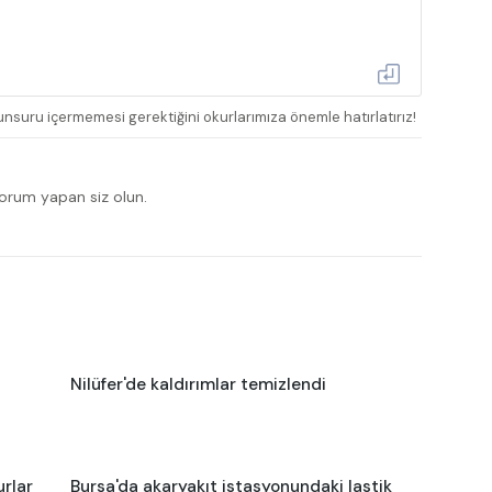
nsuru içermemesi gerektiğini okurlarımıza önemle hatırlatırız!
yorum yapan siz olun.
Nilüfer'de kaldırımlar temizlendi
urlar
Bursa'da akaryakıt istasyonundaki lastik