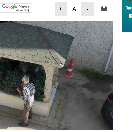
+
A
-