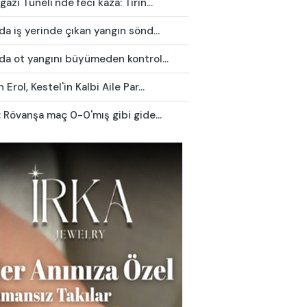
azi Tüneli'nde feci kaza: Tırın...
da iş yerinde çıkan yangın sönd...
da ot yangını büyümeden kontrol...
 Erol, Kestel'in Kalbi Aile Par...
: Rövanşa maç 0-0'mış gibi gide...