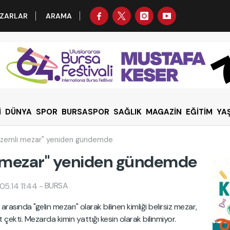
ZARLAR
ARAMA
İ
DÜNYA
SPOR
BURSASPOR
SAĞLIK
MAGAZİN
EĞİTİM
YA
"gizemli mezar" yeniden gündemde
li mezar" yeniden gündemde
BURSA
05.14 11:44
-
arasında "gelin mezarı" olarak bilinen kimliği belirsiz mezar,
t çekti. Mezarda kimin yattığı kesin olarak bilinmiyor.