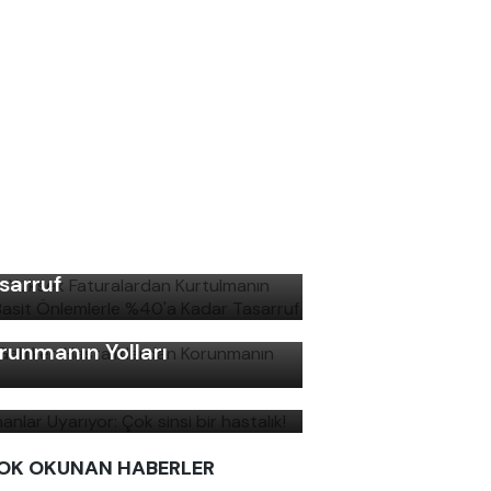
şın Yüksek Faturalardan
rtulmanın Yolu: Basit
lemlerle %40'a Kadar
sarruf
ş Gelirken Hastalıklardan
runmanın Yolları
manlar Uyarıyor: Çok sinsi
r hastalık!
OK OKUNAN HABERLER