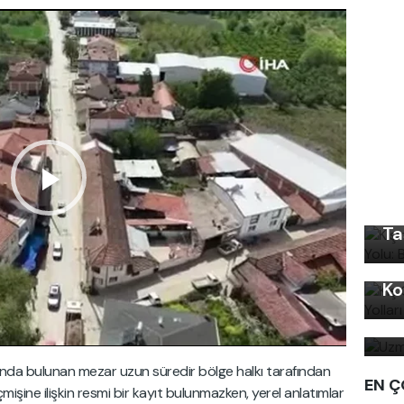
Kı
Ku
Ön
Ta
Kı
Ko
Uz
bi
enarında bulunan mezar uzun süredir bölge halkı tarafından
EN Ç
mişine ilişkin resmi bir kayıt bulunmazken, yerel anlatımlar