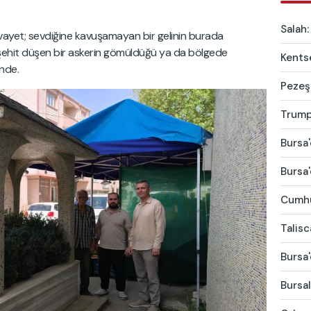
Salah:
ivayet; sevdiğine kavuşamayan bir gelinin burada
 şehit düşen bir askerin gömüldüğü ya da bölgede
Kentse
nde.
Pezeşk
Trump'
Bursa'
Bursa'
Cumhur
Talis
Bursa'
Bursal