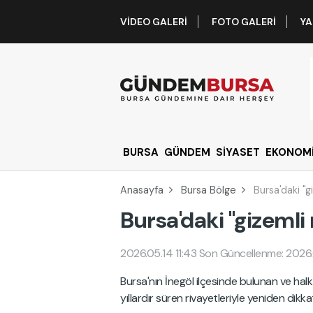
VIDEO GALERI
FOTO GALERI
YA
BURSA
GÜNDEM
SİYASET
EKONOM
Anasayfa
Bursa Bölge
Bursa'daki 
Bursa'daki "gizem
2026.05.14 11:43
Son Güncellenme: 2026.
Bursa'nın İnegöl ilçesinde bulunan ve halk 
yıllardır süren rivayetleriyle yeniden dikka