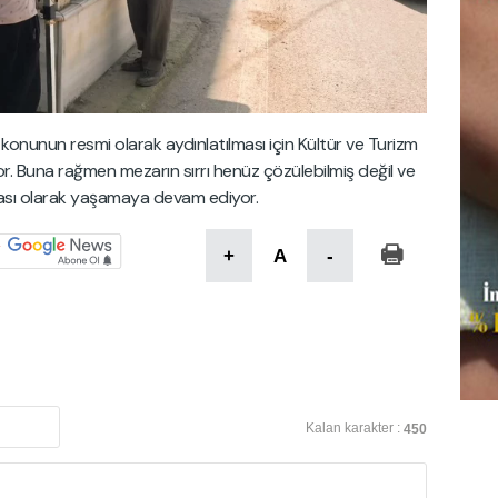
 konunun resmi olarak aydınlatılması için Kültür ve Turizm
yor. Buna rağmen mezarın sırrı henüz çözülebilmiş değil ve
rçası olarak yaşamaya devam ediyor.
+
A
-
Kalan karakter :
450