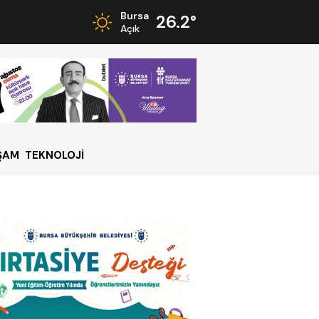
Bursa
26.2°
Açık
ŞAM
TEKNOLOJİ