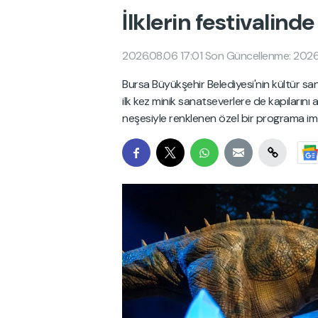
İlklerin festivalin
2026.08.06 17:01
Son Güncellenme: 2026.
Bursa Büyükşehir Belediyesi'nin kültür san
ilk kez minik sanatseverlere de kapıların
neşesiyle renklenen özel bir programa imz