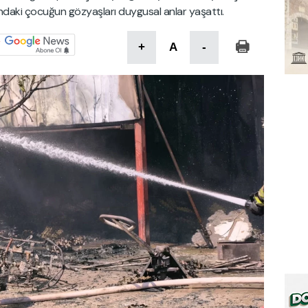
şındaki çocuğun gözyaşları duygusal anlar yaşattı.
+
A
-