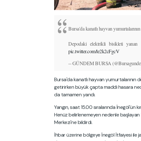
Bursa'da kanatlı hayvan yumurtalarının
Depodaki elektrikli bisikleti yanan
pic.twitter.com/le2k2cFgcV
-- GÜNDEM BURSA (@Bursagunde
Bursa'da kanatlı hayvan yumurtalarının d
getirirken büyük çapta maddi hasara n
da tamamen yandı.
Yangın, saat 15.00 sıralarında İnegöl'ün 
Henüz belirlenemeyen nedenle başlayan y
Merkezi'ne bildirdi.
İhbar üzerine bölgeye İnegöl İtfaiyesi ile