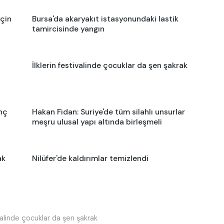
için
Bursa'da akaryakıt istasyonundaki lastik
tamircisinde yangın
İlklerin festivalinde çocuklar da şen şakrak
nç
Hakan Fidan: Suriye'de tüm silahlı unsurlar
meşru ulusal yapı altında birleşmeli
ak
Nilüfer'de kaldırımlar temizlendi
ivalinde çocuklar da şen şakrak