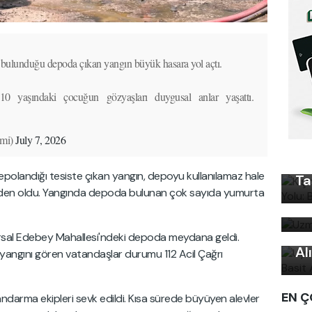
 bulunduğu depoda çıkan yangın büyük hasara yol açtı.
 10 yaşındaki çocuğun gözyaşları duygusal anlar yaşattı.
Kı
mi)
July 7, 2026
Ku
Ön
epolandığı tesiste çıkan yangın, depoyu kullanılamaz hale
Ta
Uz
eden oldu. Yangında depoda bulunan çok sayıda yumurta
bi
Uy
Ku
kırsal Edebey Mahallesi'ndeki depoda meydana geldi.
Al
angını gören vatandaşlar durumu 112 Acil Çağrı
EN Ç
 jandarma ekipleri sevk edildi. Kısa sürede büyüyen alevler