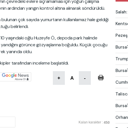
ın çevredeki evlere sıçramaması için yoğun çalışma
nin ardından yangın kontrol altına alınarak söndürüldü.
Salah:
a bulunan çok sayıda yumurtanın kullanılamaz hale geldiği
Kentse
uğu belirlendi.
Pezeşk
 10 yaşındaki oğlu Huzeyfe Ö., depoda park halinde
en yandığını görünce gözyaşlarına boğuldu. Küçük çocuğu
Bursa'
erek yanında oldu.
Trump'
ekipler tarafından inceleme başlatıldı.
Bursa'
+
A
-
Cumhur
Talis
Bursa'
Orhang
Kalan karakter :
450