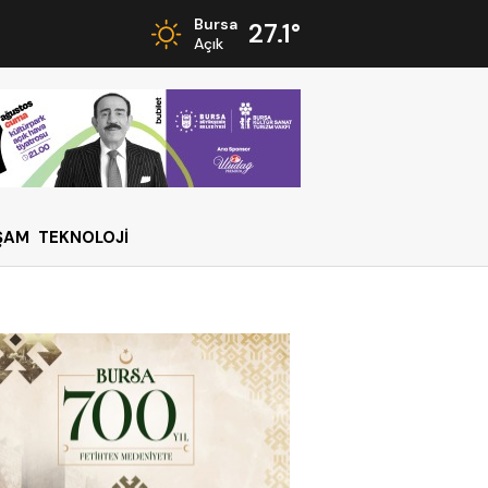
Bursa
27.1°
Açık
ŞAM
TEKNOLOJİ