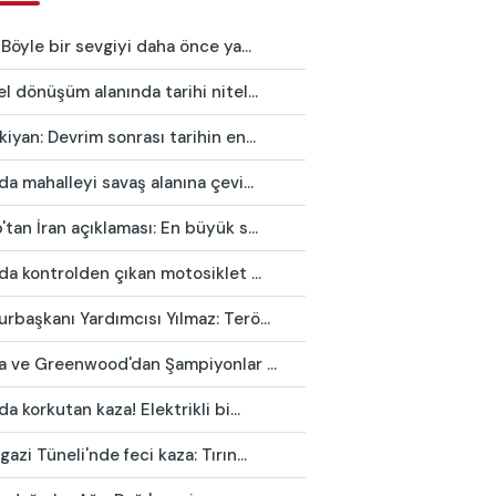
 Böyle bir sevgiyi daha önce ya...
l dönüşüm alanında tarihi nitel...
iyan: Devrim sonrası tarihin en...
da mahalleyi savaş alanına çevi...
tan İran açıklaması: En büyük s...
da kontrolden çıkan motosiklet ...
başkanı Yardımcısı Yılmaz: Terö...
ca ve Greenwood'dan Şampiyonlar ...
da korkutan kaza! Elektrikli bi...
azi Tüneli'nde feci kaza: Tırın...