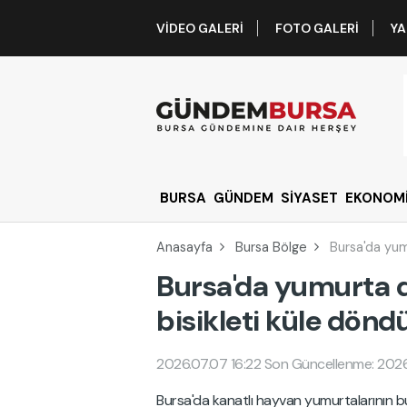
VIDEO GALERI
FOTO GALERI
YA
BURSA
GÜNDEM
SİYASET
EKONOM
Anasayfa
Bursa Bölge
Bursa'da yum
Bursa'da yumurta 
bisikleti küle dönd
2026.07.07 16:22
Son Güncellenme: 2026
Bursa'da kanatlı hayvan yumurtalarının 