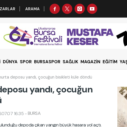
ZARLAR
ARAMA
İ
DÜNYA
SPOR
BURSASPOR
SAĞLIK
MAGAZİN
EĞİTİM
YA
urta deposu yandı, çocuğun bisikleti küle döndü
deposu yandı, çocuğun
ü
BURSA
.07.07 16:35
-
bulunduğu depoda çıkan yangın büyük hasara yol açtı.