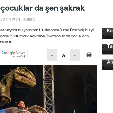
de çocuklar da şen şakrak
BURSA
08.06 17:01
-
Kı
Kı
at vizyonunu yansıtan Uluslararası Bursa Festivali, bu yıl
Ko
Ku
ı açarak Kültürpark Açıkhava Tiyatrosu'nda çocukların
Ön
a attı.
Ta
Uy
Ku
+
A
-
Al