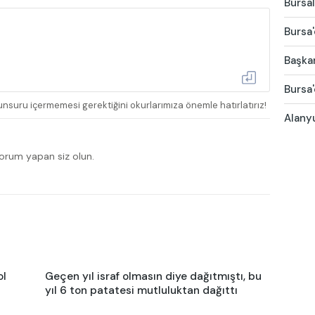
Bursal
Bursa'
Başkan
Bursa'
nsuru içermemesi gerektiğini okurlarımıza önemle hatırlatırız!
Alany
yorum yapan siz olun.
ol
Geçen yıl israf olmasın diye dağıtmıştı, bu
yıl 6 ton patatesi mutluluktan dağıttı