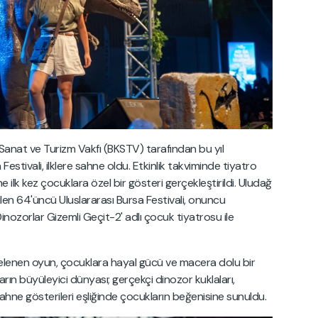
Sanat ve Turizm Vakfı (BKSTV) tarafından bu yıl
stivali, ilklere sahne oldu. Etkinlik takviminde tiyatro
ine ilk kez çocuklara özel bir gösteri gerçekleştirildi. Uludağ
n 64'üncü Uluslararası Bursa Festivali, onuncu
Dinozorlar Gizemli Geçit-2' adlı çocuk tiyatrosu ile
lenen oyun, çocuklara hayal gücü ve macera dolu bir
rın büyüleyici dünyası; gerçekçi dinozor kuklaları,
sahne gösterileri eşliğinde çocukların beğenisine sunuldu.