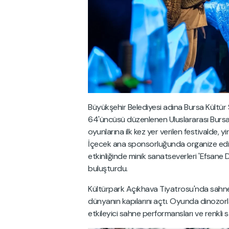
Büyükşehir Belediyesi adına Bursa Kültür 
64'üncüsü düzenlenen Uluslararası Bursa Fe
oyunlarına ilk kez yer verilen festivalde, y
İçecek ana sponsorluğunda organize edile
etkinliğinde minik sanatseverleri 'Efsane 
buluşturdu.
Kültürpark Açıkhava Tiyatrosu'nda sahne
dünyanın kapılarını açtı. Oyunda dinozorla
etkileyici sahne performansları ve renkli 