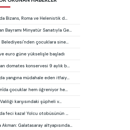
OK OKUNAN HABERLER
da Bizans, Roma ve Helenistik d...
n Bayramı Minyatür Sanatıyla Ge...
 Belediyesi'nden çocuklara sine...
ve euro güne yükselişle başladı
an domates konservesi 9 aylık b...
da yangına müdahale eden itfaiy...
ım'da çocuklar hem öğreniyor he...
Valiliği karşısındaki şüpheli v...
da feci kaza! Yolcu otobüsünün ...
Akman: Galatasaray altyapısında...