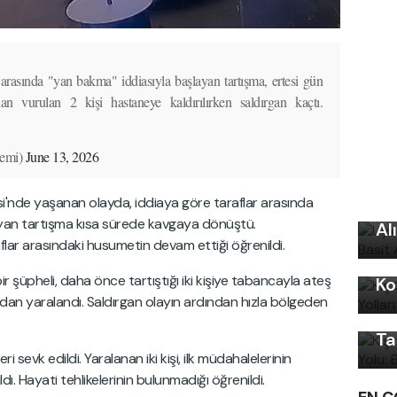
 arasında "yan bakma" iddiasıyla başlayan tartışma, ertesi gün
dan vurulan 2 kişi hastaneye kaldırılırken saldırgan kaçtı.
emi)
June 13, 2026
Uy
i'nde yaşanan olayda, iddiaya göre taraflar arasında
Ku
yan tartışma kısa sürede kavgaya dönüştü.
Al
flar arasındaki husumetin devam ettiği öğrenildi.
Kı
Kı
 şüpheli, daha önce tartıştığı iki kişiye tabancayla ateş
Ko
Ku
ından yaralandı. Saldırgan olayın ardından hızla bölgeden
Ön
Ta
i sevk edildi. Yaralanan iki kişi, ilk müdahalelerinin
ı. Hayati tehlikelerinin bulunmadığı öğrenildi.