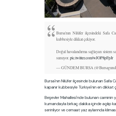
Bursa'nın Nilüfer ilçesindeki Safa Cam
kubbesiyle dikkat çekiyor.
Doğal havalandırma sağlayan sistem say
sunuyor.
pic.twitter.com/wJOP8pFpJr
— GÜNDEM BURSA (@Bursagund
Bursa'nın Nilüfer ilçesinde bulunan Safa C
kapanır kubbesiyle Türkiye'nin en dikkat ç
Beşevler Mahallesi'nde bulunan caminin y
kumandayla birkaç dakika içinde açılıp ka
serinliyor ve cemaat yaz aylarında klimas