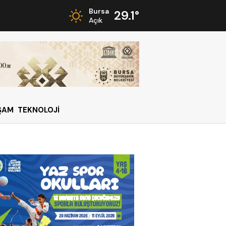
Bursa
29.1°
Açık
ŞAM
TEKNOLOJİ