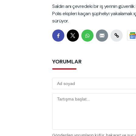
Saldırı anı çevredeki bir iş yerinin güve
Polis ekipleri kaçan şüpheliyi yakalamak iç
sürüyor.
YORUMLAR
Gönderilen yorumların küfür, hakaret ve suç u