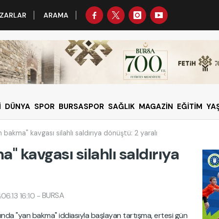
ZARLAR
ARAMA
İ
DÜNYA
SPOR
BURSASPOR
SAĞLIK
MAGAZİN
EĞİTİM
YA
 bakma" kavgası silahlı saldırıya dönüştü: 2 yaralı
" kavgası silahlı saldırıya
BURSA
06.13 16:10
-
asında "yan bakma" iddiasıyla başlayan tartışma, ertesi gün