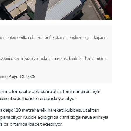
ii, otomobillerdeki sunroof sistemini andıran açılır-kapanır
esinde cami yaz aylarında klimasız ve ferah bir ibadet ortamı
emi)
August 8, 2026
amii, otomobillerdeki sunroof sistemini andıran açılır-
ekici ibadethaneleri arasında yer alıyor.
aklaşık 120 metrekarelik hareketli kubbesi, uzaktan
panabiliyor. Kubbe açıldığında cami doğal hava akımıyla
ız bir ortamda ibadet edebiliyor.