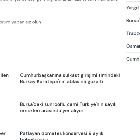
Yargıt
Bursa'
yorum yapan siz olun.
Trabzo
Osmang
Cumhur
ilen
Cumhurbaşkanına suikast girişimi timindeki
Burkay Karatepe'nin ablasına gözaltı
Bursa'daki sunrooflu cami Türkiye'nin sayılı
örnekleri arasında yer alıyor
ber
Patlayan domates konservesi 9 aylık
bebeği yaktı