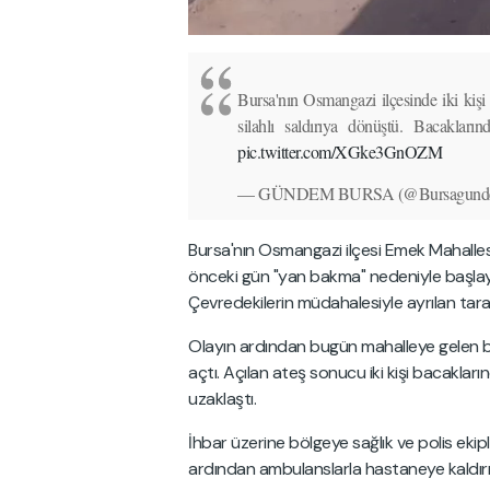
Bursa'nın Osmangazi ilçesinde iki kişi
silahlı saldırıya dönüştü. Bacakların
pic.twitter.com/XGke3GnOZM
— GÜNDEM BURSA (@Bursagund
Bursa'nın Osmangazi ilçesi Emek Mahalles
önceki gün "yan bakma" nedeniyle başla
Çevredekilerin müdahalesiyle ayrılan tara
Olayın ardından bugün mahalleye gelen bir
açtı. Açılan ateş sonucu iki kişi bacaklar
uzaklaştı.
İhbar üzerine bölgeye sağlık ve polis ekipler
ardından ambulanslarla hastaneye kaldırıld