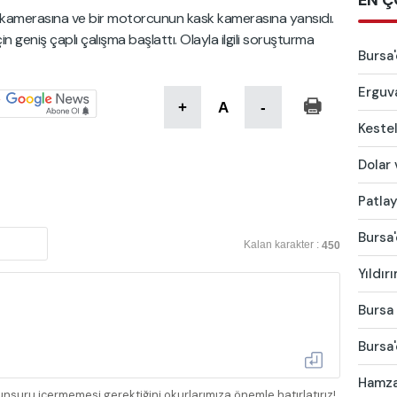
EN Ç
nlik kamerasına ve bir motorcunun kask kamerasına yansıdı.
in geniş çaplı çalışma başlattı. Olayla ilgili soruşturma
Bursa'
Erguva
+
A
-
Kestel
Dolar 
Patlay
Bursa'
Kalan karakter :
450
Yıldır
Bursa 
Bursa'
Hamza 
nsuru içermemesi gerektiğini okurlarımıza önemle hatırlatırız!