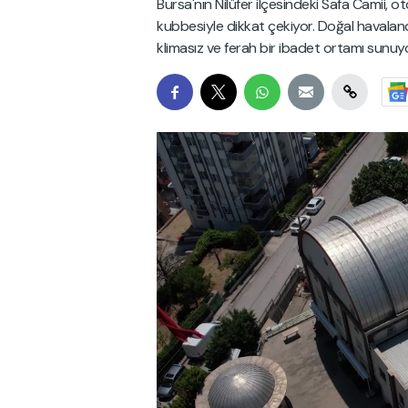
Bursa'nın Nilüfer ilçesindeki Safa Camii, o
kubbesiyle dikkat çekiyor. Doğal havala
klimasız ve ferah bir ibadet ortamı sunuyo