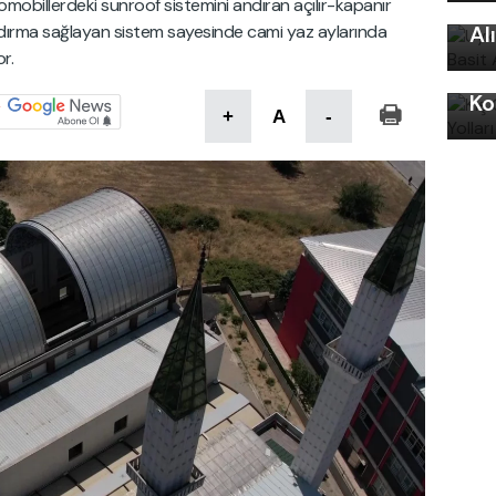
Ku
tomobillerdeki sunroof sistemini andıran açılır-kapanır
ndırma sağlayan sistem sayesinde cami yaz aylarında
Al
r.
Kı
Ko
+
A
-