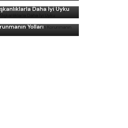
rtulmak İçin Basit
ışkanlıklarla Daha İyi Uyku
ş Gelirken Hastalıklardan
runmanın Yolları