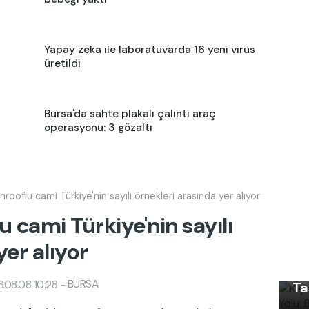
Yapay zeka ile laboratuvarda 16 yeni virüs
üretildi
Bursa'da sahte plakalı çalıntı araç
operasyonu: 3 gözaltı
nrooflu cami Türkiye'nin sayılı örnekleri arasında yer alıyor
u cami Türkiye'nin sayılı
Kı
yer alıyor
Ku
Ön
BURSA
.08.08 10:28
-
Ta
Uy