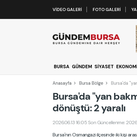
VIDEO GALERI
FOTO GALERI
YA
BURSA
GÜNDEM
SİYASET
EKONOM
Anasayfa
Bursa Bölge
Bursa'da "yan
Bursa'da "yan bakma
dönüştü: 2 yaralı
2026.06.13 16:05
Son Güncellenme: 2026.
Bursa'nın Osmangazi ilçesinde iki kişi ar