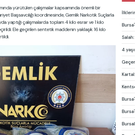
mında yürütülen çalışmalar kapsamında önemli bir
İlkler
iyet Başsavcılığı koordinesinde, Gemlik Narkotik Suçlarla
yda yaptığı çalışmalarda toplam 4 kilo esrar ve 1 kilo
Bursa'
ildi. Ele geçirilen sentetik maddenin yaklaşık 16 kilo
ildi.
Salah:
4 yaş
Geçen 
Kartal
Kentse
Bursa'
Bursa'
Bursal