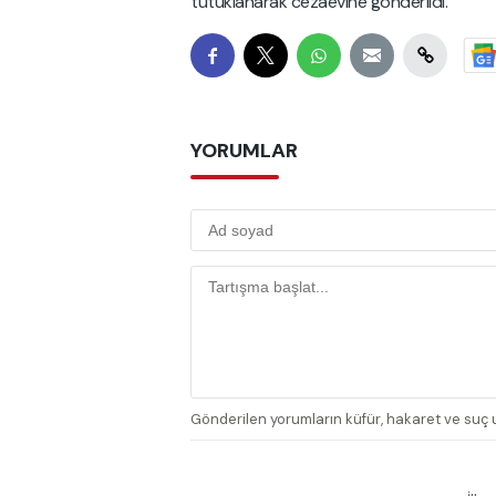
tutuklanarak cezaevine gönderildi.
YORUMLAR
Gönderilen yorumların küfür, hakaret ve suç u