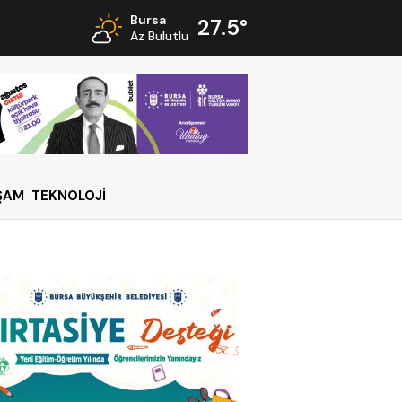
Bursa
27.5°
Az Bulutlu
ŞAM
TEKNOLOJİ