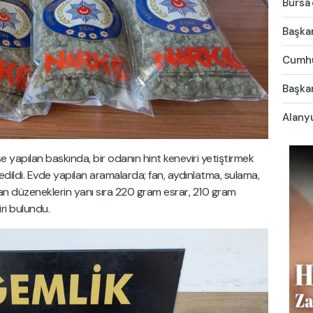
Bursa'
Başkan
Cumhu
Başkan
Alany
 yapılan baskında, bir odanın hint keneviri yetiştirmek
edildi. Evde yapılan aramalarda; fan, aydınlatma, sulama,
n düzeneklerin yanı sıra 220 gram esrar, 210 gram
ri bulundu.