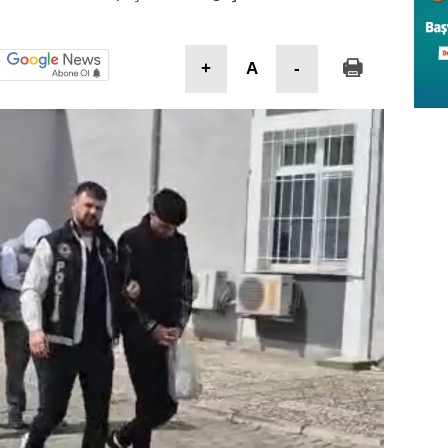
+
A
-