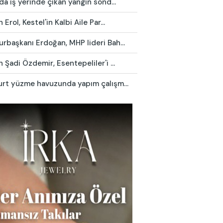
da iş yerinde çıkan yangın sönd...
 Erol, Kestel'in Kalbi Aile Par...
rbaşkanı Erdoğan, MHP lideri Bah...
 Şadi Özdemir, Esentepeliler'i ...
urt yüzme havuzunda yapım çalışm...