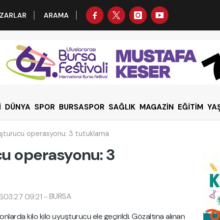
ZARLAR
ARAMA
İ
DÜNYA
SPOR
BURSASPOR
SAĞLIK
MAGAZİN
EĞİTİM
YA
uşturucu operasyonu: 3 tutuklama
cu operasyonu: 3
BURSA
.03.27 09:21
-
arda kilo kilo uyuşturucu ele geçirildi. Gözaltına alınan