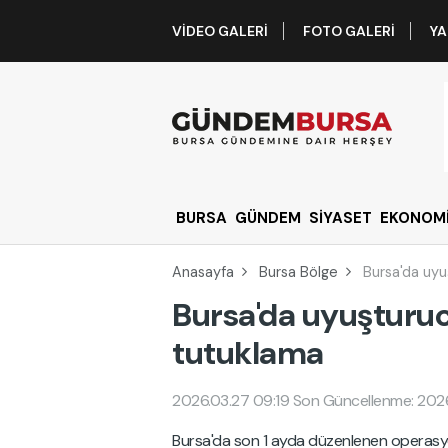
VIDEO GALERI
FOTO GALERI
YA
BURSA
GÜNDEM
SİYASET
EKONOM
Anasayfa
Bursa Bölge
Bursa'da uy
Bursa'da uyuşturu
tutuklama
2026.03.27 09:19
Son Güncellenme: 2026
Bursa'da son 1 ayda düzenlenen operasyonl