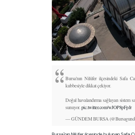
Bursa'nın Nilüfer ilçesindeki Safa Cam
kubbesiyle dikkat çekiyor.
Doğal havalandırma sağlayan sistem say
sunuyor.
pic.twitter.com/wJOP8pFpJr
— GÜNDEM BURSA (@Bursagund
Bursa'nın Nilüfer ilçesinde bulunan Safa C