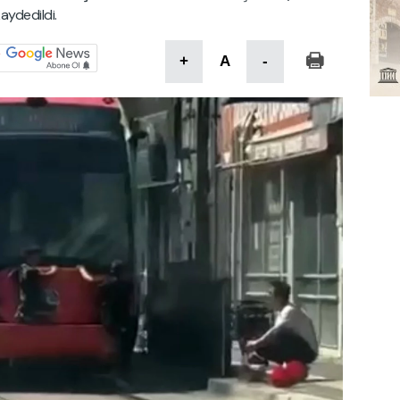
aydedildi.
+
A
-