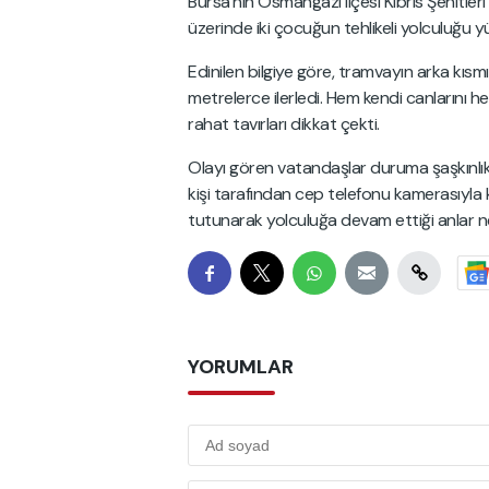
Bursa'nın Osmangazi ilçesi Kıbrıs Şehitle
üzerinde iki çocuğun tehlikeli yolculuğu yü
Edinilen bilgiye göre, tramvayın arka kısm
metrelerce ilerledi. Hem kendi canlarını h
rahat tavırları dikkat çekti.
Olayı gören vatandaşlar duruma şaşkınlıkl
kişi tarafından cep telefonu kamerasıyla
tutunarak yolculuğa devam ettiği anlar n
YORUMLAR