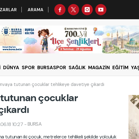
ZARLAR
ARAMA
İ
DÜNYA
SPOR
BURSASPOR
SAĞLIK
MAGAZİN
EĞİTİM
YA
mvaya tutunan çocuklar tehlikeye davetiye çıkardı
 tutunan çocuklar
çıkardı
BURSA
06.18 10:27
-
a tutunan iki çocuk, metrelerce tehlikeli şekilde yolculuk