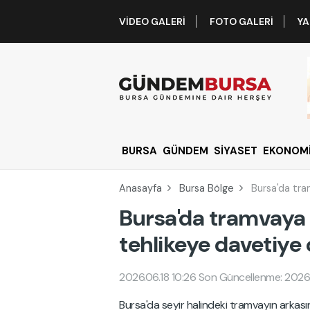
VIDEO GALERI
FOTO GALERI
YA
BURSA
GÜNDEM
SİYASET
EKONOM
Anasayfa
Bursa Bölge
Bursa'da tra
Bursa'da tramvaya
tehlikeye davetiye 
2026.06.18 10:26
Son Güncellenme: 2026.
Bursa'da seyir halindeki tramvayın arkasın