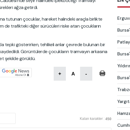
EN Ç
ri Caddesi'nde seyir halindeki İpekböceği Tramvayı
rekleri ağza getirdi.
Erguva
ına tutunan çocuklar, hareket halindeki araçla birlikte
em de trafikteki diğer sürücüleri riske atan çocukların
Bursa'
Patlay
a tepki gösterirken, tehlikeli anlar çevrede bulunan bir
 kaydedildi. Görüntülerde çocukların tramvayın arkasına
Bursa'
et şekilde görüldü.
Yıldır
+
A
-
Bursa'
Trabzo
Yargıt
Hamza 
Kalan karakter :
450
Cumhur