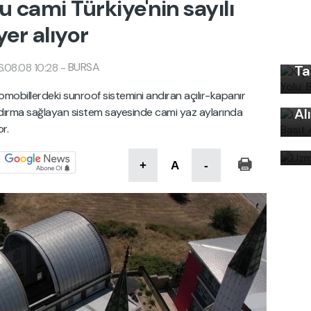
u cami Türkiye'nin sayılı
Kı
yer alıyor
Ku
Ön
BURSA
.08.08 10:28
-
Ta
Uy
Ku
tomobillerdeki sunroof sistemini andıran açılır-kapanır
ndırma sağlayan sistem sayesinde cami yaz aylarında
Al
Uz
r.
bi
+
A
-