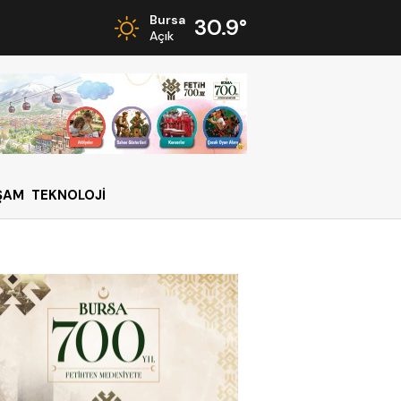
Bursa
30.9°
Açık
ŞAM
TEKNOLOJİ