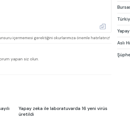
Bursas
Türkiy
Yapay 
nsuru içermemesi gerektiğini okurlarımıza önemle hatırlatırız!
Aslı H
Şüphel
yorum yapan siz olun.
ayılı
Yapay zeka ile laboratuvarda 16 yeni virüs
üretildi