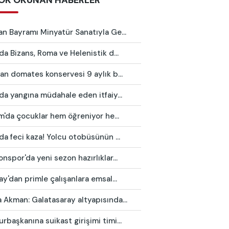
OK OKUNAN HABERLER
n Bayramı Minyatür Sanatıyla Ge...
da Bizans, Roma ve Helenistik d...
an domates konservesi 9 aylık b...
da yangına müdahale eden itfaiy...
ım'da çocuklar hem öğreniyor he...
da feci kaza! Yolcu otobüsünün ...
nspor'da yeni sezon hazırlıklar...
ay'dan primle çalışanlara emsal...
Akman: Galatasaray altyapısında...
başkanına suikast girişimi timi...