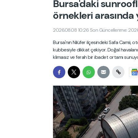
Bursa'daki sunroofl
örnekleri arasında 
2026.08.08 10:26
Son Güncellenme: 2026
Bursa'nın Nilüfer ilçesindeki Safa Camii, o
kubbesiyle dikkat çekiyor. Doğal havala
klimasız ve ferah bir ibadet ortamı sunuyo