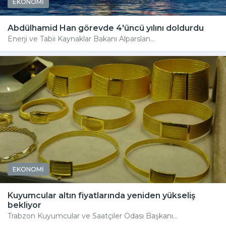
EKONOMİ
Abdülhamid Han görevde 4'üncü yılını doldurdu
Enerji ve Tabii Kaynaklar Bakanı Alparslan...
EKONOMİ
Kuyumcular altın fiyatlarında yeniden yükseliş
bekliyor
Trabzon Kuyumcular ve Saatçiler Odası Başkanı...