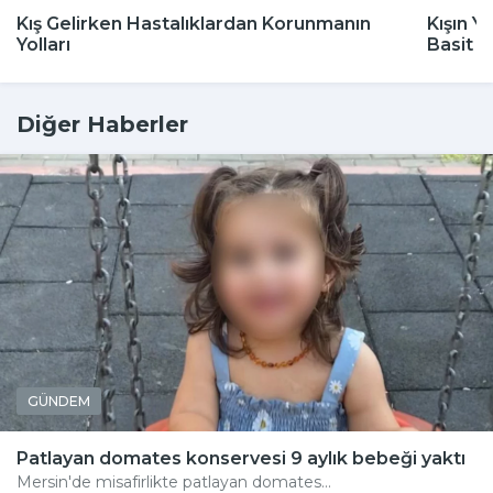
Kış Gelirken Hastalıklardan Korunmanın
Kışın Y
Yolları
Basit 
Diğer Haberler
GÜNDEM
Patlayan domates konservesi 9 aylık bebeği yaktı
Mersin'de misafirlikte patlayan domates...