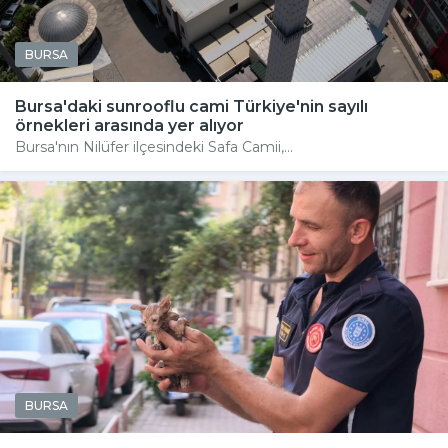
BURSA
Bursa'daki sunrooflu cami Türkiye'nin sayılı
örnekleri arasında yer alıyor
Bursa'nın Nilüfer ilçesindeki Safa Camii,...
BURSA