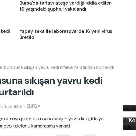
Bursa'da tarlayı ateşe verdiği iddia edilen
16 yaşındaki şüpheli yakalandı
 kedi
Yapay zeka ile laboratuvarda 16 yeni virüs
üretildi
r borusuna sıkışan yavru kedi itfaiye tarafından kurtarıldı
usuna sıkışan yavru kedi
urtarıldı
Uz
bi
BURSA
08.08 11:58
-
Kı
mur suyu gider borusuna sıkışan yavru kedi, itfaiye
Ko
Uy
lar cep telefonu kamerasına yansıdı.
Ku