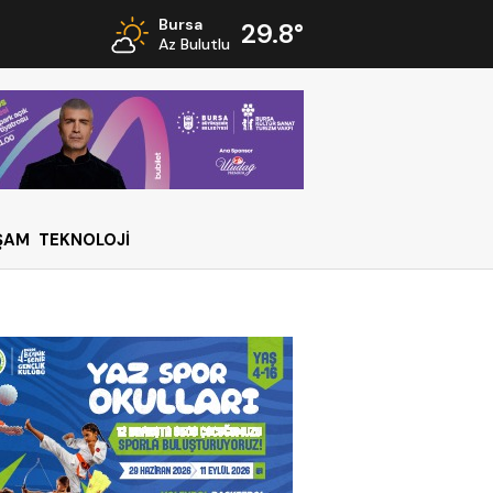
Bursa
29.8°
Az Bulutlu
ŞAM
TEKNOLOJİ