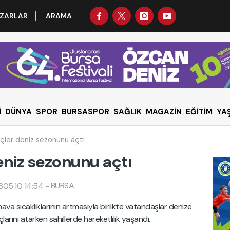
ZARLAR
ARAMA
İ
DÜNYA
SPOR
BURSASPOR
SAĞLIK
MAGAZİN
EĞİTİM
YA
çler deniz sezonunu açtı
eniz sezonunu açtı
BURSA
.05.10 14:54
-
va sıcaklıklarının artmasıyla birlikte vatandaşlar denize
arını atarken sahillerde hareketlilik yaşandı.