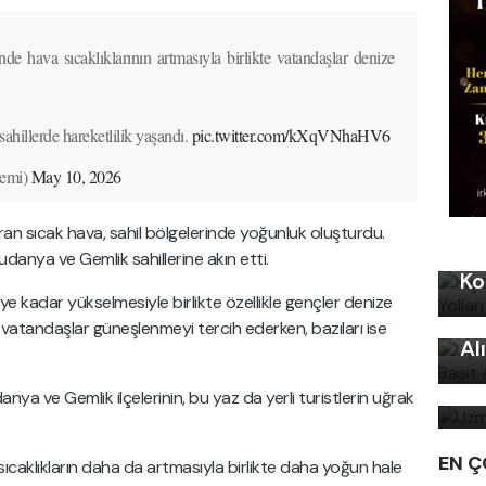
e hava sıcaklıklarının artmasıyla birlikte vatandaşlar denize
sahillerde hareketlilik yaşandı.
pic.twitter.com/kXqVNhaHV6
emi)
May 10, 2026
ran sıcak hava, sahil bölgelerinde yoğunluk oluşturdu.
Kı
udanya ve Gemlik sahillerine akın etti.
Ko
Uy
ye kadar yükselmesiyle birlikte özellikle gençler denize
Ku
ı vatandaşlar güneşlenmeyi tercih ederken, bazıları ise
Al
Uz
bi
nya ve Gemlik ilçelerinin, bu yaz da yerli turistlerin uğrak
EN Ç
ıcaklıkların daha da artmasıyla birlikte daha yoğun hale