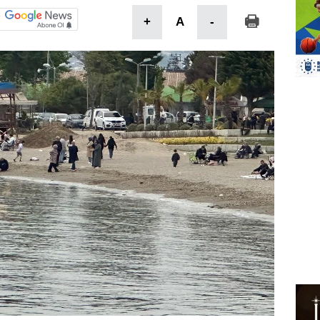
+
A
-