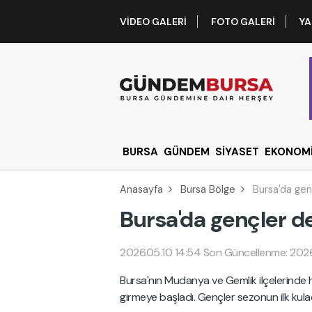
VIDEO GALERI
FOTO GALERI
YA
BURSA
GÜNDEM
SİYASET
EKONOM
Anasayfa
Bursa Bölge
Bursa'da gen
Bursa'da gençler d
2026.05.10 14:54
Son Güncellenme: 2026
Bursa'nın Mudanya ve Gemlik ilçelerinde ha
girmeye başladı. Gençler sezonun ilk kulaçl