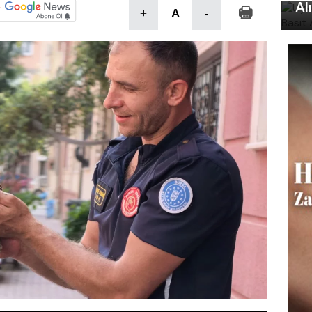
Al
+
A
-