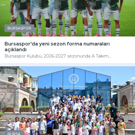
BURSASPOR
Bursaspor'da yeni sezon forma numaraları
açıklandı
Bursaspor Kulübü, 2026-2027 sezonunda A Takım...
BURSA